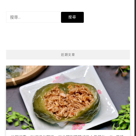
搜
尋
關
鍵
字:
近期文章