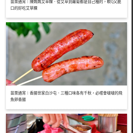
苗栗通宵︱陳媽媽艾草粿．從艾草到蘿蔔都是自己種的，軟Q又脆
口的好吃艾草粿
苗栗通宵︱香腸世家白沙屯．三種口味各有千秋，必嚐會啵啵的飛
魚卵香腸