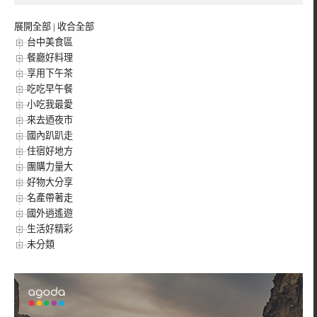
展開全部
|
收合全部
台中美食區
餐廳好料理
享用下午茶
吃吃早午餐
小吃我最愛
來去迺夜市
國內趴趴走
住宿好地方
團購力量大
好物大分享
名產帶著走
國外逍遙遊
生活好精彩
未分類