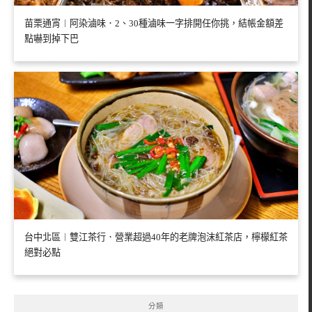
苗栗通宵︱阿染滷味．2、30種滷味一字排開任你挑，結帳金額差
點嚇到掉下巴
台中北區︱雙江茶行．營業超過40年的老牌泡沫紅茶店，檸檬紅茶
絕對必點
分類