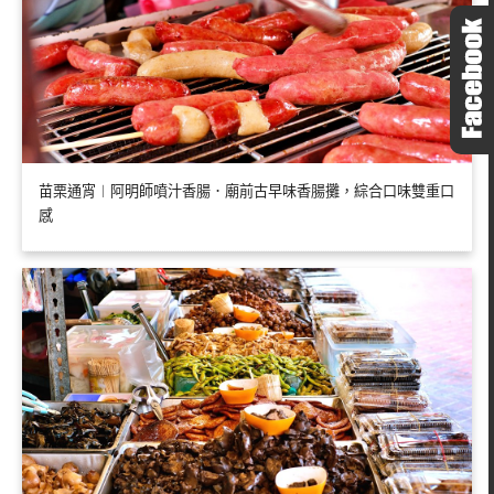
苗栗通宵︱阿明師噴汁香腸．廟前古早味香腸攤，綜合口味雙重口
感