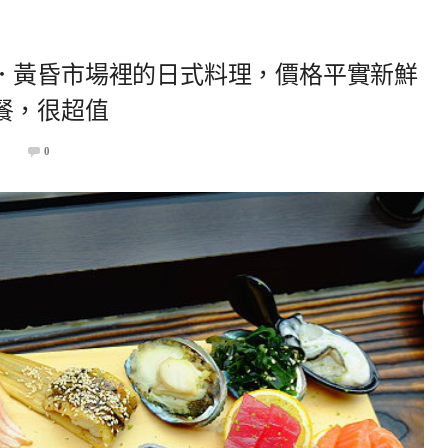
．黃昏市場裡的日式料理，價格平實新鮮
餐，很超值
1
0