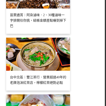
苗栗通宵︱阿染滷味．2、30種滷味一
字排開任你挑，結帳金額差點嚇到掉下
巴
台中北區︱雙江茶行．營業超過40年的
老牌泡沫紅茶店，檸檬紅茶絕對必點