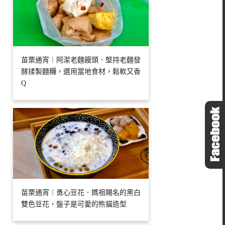
苗栗通宵︱阿潔老麵饅頭．堅持老麵發
酵揉製麵糰，選用當地食材，鬆軟又香
Q
苗栗通宵︱勇心豆花．媽祖賜名的黑白
雙色豆花，盤子是可愛的熊貓造型