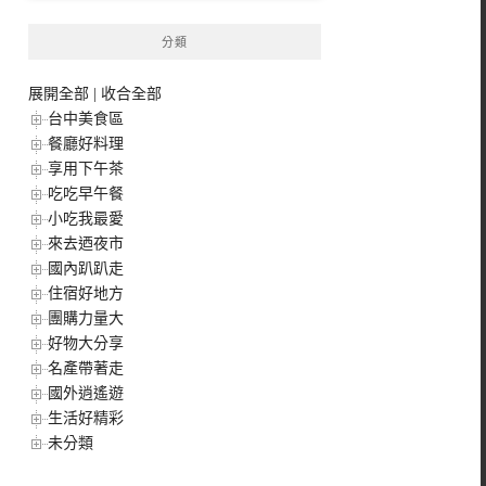
分類
展開全部
|
收合全部
台中美食區
餐廳好料理
享用下午茶
吃吃早午餐
小吃我最愛
來去迺夜市
國內趴趴走
住宿好地方
團購力量大
好物大分享
名產帶著走
國外逍遙遊
生活好精彩
未分類