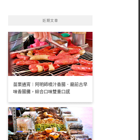
字:
近期文章
苗栗通宵︱阿明師噴汁香腸．廟前古早
味香腸攤，綜合口味雙重口感