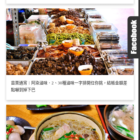
苗栗通宵︱阿染滷味．2、30種滷味一字排開任你挑，結帳金額差
點嚇到掉下巴