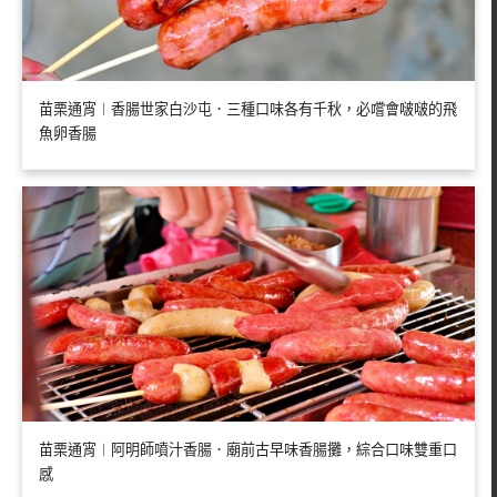
苗栗通宵︱香腸世家白沙屯．三種口味各有千秋，必嚐會啵啵的飛
魚卵香腸
苗栗通宵︱阿明師噴汁香腸．廟前古早味香腸攤，綜合口味雙重口
感