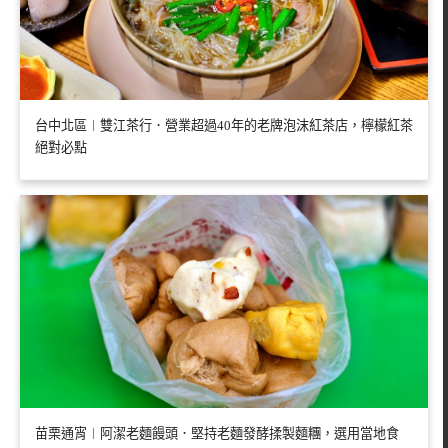
台中北區︱雙江茶行．營業超過40年的老牌泡沫紅茶店，檸檬紅茶
絕對必點
苗栗通宵︱阿潔老麵饅頭．堅持老麵發酵揉製麵糰，選用當地食