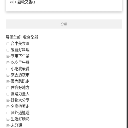
材，鬆軟又香Q
分類
展開全部
|
收合全部
台中美食區
餐廳好料理
享用下午茶
吃吃早午餐
小吃我最愛
來去迺夜市
國內趴趴走
住宿好地方
團購力量大
好物大分享
名產帶著走
國外逍遙遊
生活好精彩
未分類