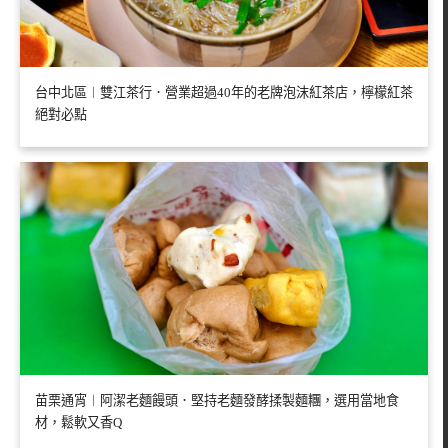
台中北區︱雙江茶行．營業超過40年的老牌泡沫紅茶店，檸檬紅茶
絕對必點
苗栗通宵︱阿潔老麵饅頭．堅持老麵發酵揉製麵糰，選用當地食
材，鬆軟又香Q