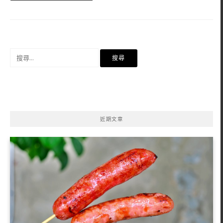
搜
尋
關
鍵
字:
近期文章