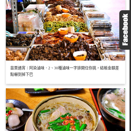
苗栗通宵︱阿染滷味．2、30種滷味一字排開任你挑，結帳金額差
點嚇到掉下巴