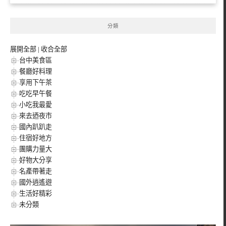
分類
展開全部
|
收合全部
台中美食區
餐廳好料理
享用下午茶
吃吃早午餐
小吃我最愛
來去迺夜市
國內趴趴走
住宿好地方
團購力量大
好物大分享
名產帶著走
國外逍遙遊
生活好精彩
未分類