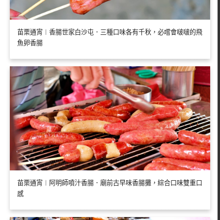
苗栗通宵︱香腸世家白沙屯．三種口味各有千秋，必嚐會啵啵的飛
魚卵香腸
苗栗通宵︱阿明師噴汁香腸．廟前古早味香腸攤，綜合口味雙重口
感