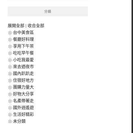
分類
展開全部
|
收合全部
台中美食區
餐廳好料理
享用下午茶
吃吃早午餐
小吃我最愛
來去迺夜市
國內趴趴走
住宿好地方
團購力量大
好物大分享
名產帶著走
國外逍遙遊
生活好精彩
未分類