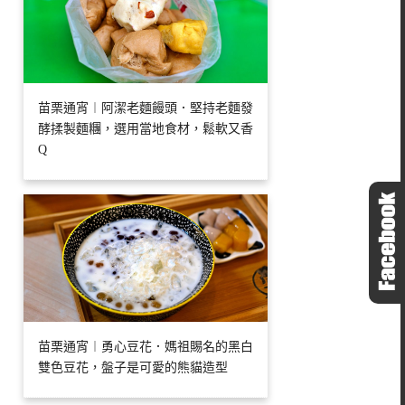
苗栗通宵︱阿潔老麵饅頭．堅持老麵發
酵揉製麵糰，選用當地食材，鬆軟又香
Q
苗栗通宵︱勇心豆花．媽祖賜名的黑白
雙色豆花，盤子是可愛的熊貓造型