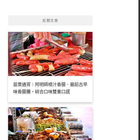
字:
近期文章
苗栗通宵︱阿明師噴汁香腸．廟前古早
味香腸攤，綜合口味雙重口感