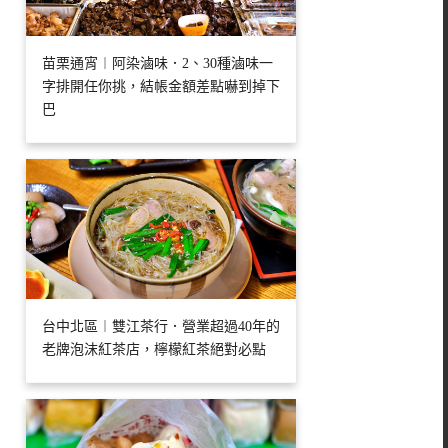
苗栗通宵︱阿染滷味．2、30種滷味一
字排開任你挑，結帳金額差點嚇到掉下
巴
台中北區︱雙江茶行．營業超過40年的
老牌泡沫紅茶店，檸檬紅茶絕對必點