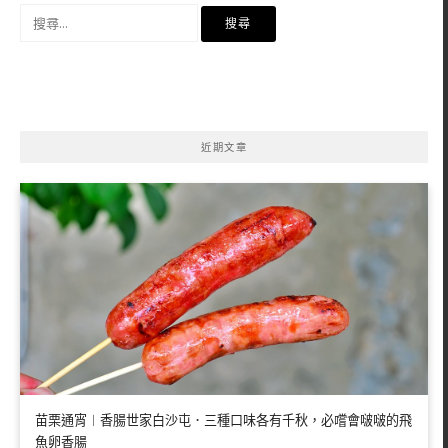
搜
尋
關
鍵
字:
近期文章
苗栗通宵︱香腸世家白沙屯．三種口味各有千秋，必嚐會啵啵的飛
魚卵香腸