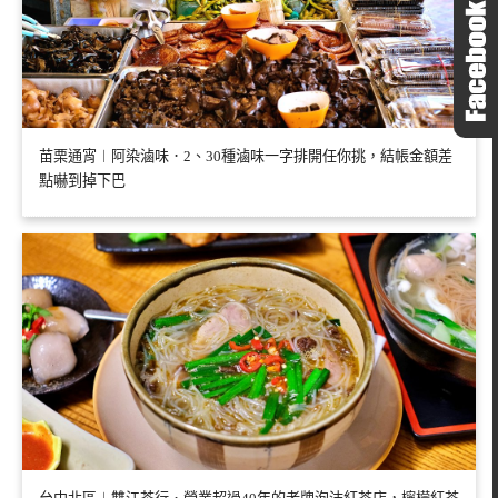
苗栗通宵︱阿染滷味．2、30種滷味一字排開任你挑，結帳金額差
點嚇到掉下巴