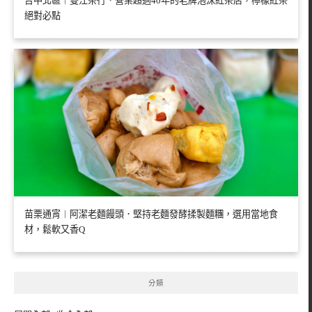
台中北區︱雙江茶行．營業超過40年的老牌泡沫紅茶店，檸檬紅茶
絕對必點
苗栗通宵︱阿潔老麵饅頭．堅持老麵發酵揉製麵糰，選用當地食
材，鬆軟又香Q
分類