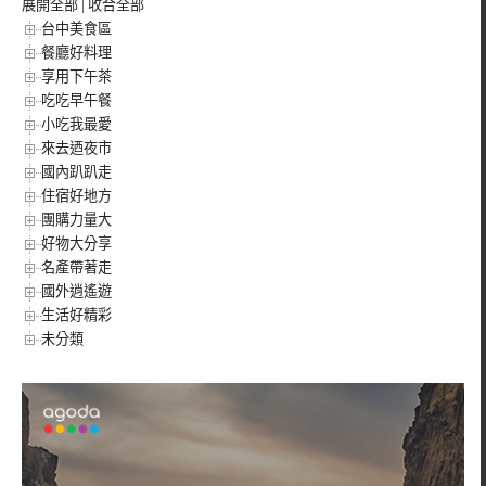
展開全部
|
收合全部
台中美食區
餐廳好料理
享用下午茶
吃吃早午餐
小吃我最愛
來去迺夜市
國內趴趴走
住宿好地方
團購力量大
好物大分享
名產帶著走
國外逍遙遊
生活好精彩
未分類