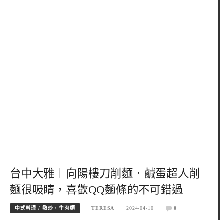
台中大雅︱向陽樓刀削麵．鹹蛋超人削
麵很吸睛，喜歡QQ麵條的不可錯過
中式料理 / 熱炒 / 牛肉麵
TERESA
2024-04-10
0