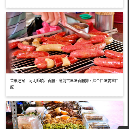
苗栗通宵︱阿明師噴汁香腸．廟前古早味香腸攤，綜合口味雙重口
感