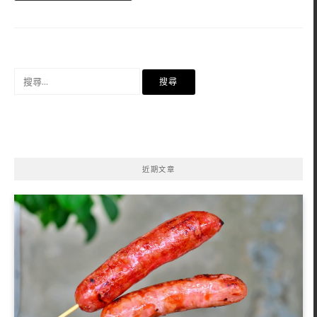
搜
尋
關
鍵
字:
近期文章