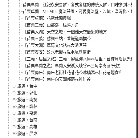
苗栗卓蘭︱江記永安喜餅．各式各樣的傳統大餅，口味多到不知
苗栗卓蘭︱VilaVilla 魔法莊園．可愛魔法屋、沙坑、溜滑梯
【苗栗卓蘭】花露休閒農場
【苗栗三義】山那邊．綠葉方舟
【苗栗大湖】天空之城．一個離天空最近的地方
【苗栗三義】勝興車站．看鐵道喝擂茶
【苗栗大湖】草莓文化館vs大湖酒莊
【苗栗泰安】汶水老街vs洗水坑豆腐街
【三義、后里之旅】三義．鯉魚潭水庫vs后里．台糖月眉觀光糖
【苗栗卓蘭之遊】卓蘭大安溪大峽谷vs三角亭肉圓/米糕
【苗栗南庒】南庒老街桂花巷花茶冰鎮湯vs桂花巷麵食店
【苗栗南庒】南庒向天湖部落vs神仙谷
旅遊。台中
旅遊。彰化
旅遊。南投
旅遊。雲林
旅遊。嘉義
旅遊。台南
旅遊。高雄
旅遊。屏東