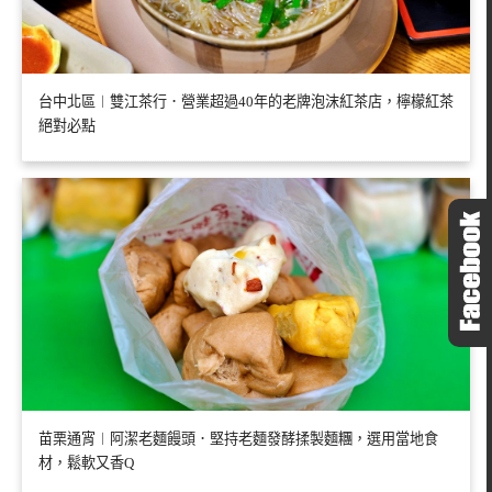
台中北區︱雙江茶行．營業超過40年的老牌泡沫紅茶店，檸檬紅茶
絕對必點
苗栗通宵︱阿潔老麵饅頭．堅持老麵發酵揉製麵糰，選用當地食
材，鬆軟又香Q