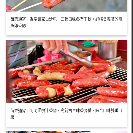
苗栗通宵︱香腸世家白沙屯．三種口味各有千秋，必嚐會啵啵的飛
魚卵香腸
苗栗通宵︱阿明師噴汁香腸．廟前古早味香腸攤，綜合口味雙重口
感