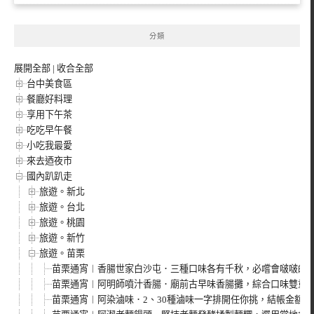
分類
展開全部
|
收合全部
台中美食區
餐廳好料理
享用下午茶
吃吃早午餐
小吃我最愛
來去迺夜市
國內趴趴走
旅遊。新北
旅遊。台北
旅遊。桃園
旅遊。新竹
旅遊。苗栗
苗栗通宵︱香腸世家白沙屯．三種口味各有千秋，必嚐會啵啵的
苗栗通宵︱阿明師噴汁香腸．廟前古早味香腸攤，綜合口味雙重
苗栗通宵︱阿染滷味．2、30種滷味一字排開任你挑，結帳金額