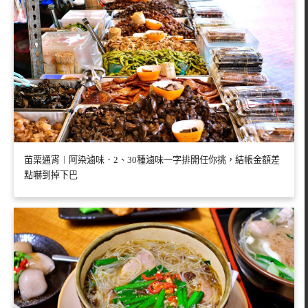
苗栗通宵︱阿染滷味．2、30種滷味一字排開任你挑，結帳金額差
點嚇到掉下巴