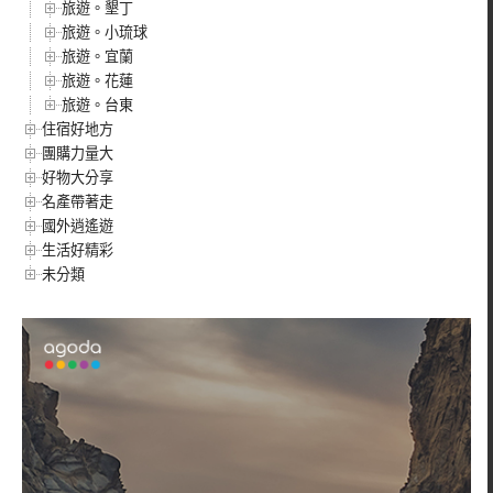
旅遊。墾丁
旅遊。小琉球
旅遊。宜蘭
旅遊。花蓮
旅遊。台東
住宿好地方
團購力量大
好物大分享
名產帶著走
國外逍遙遊
生活好精彩
未分類