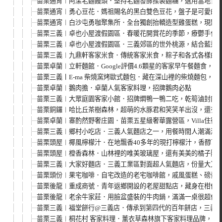
苗栗通宵︱阿潔老麵饅頭．堅持老麵發酵揉製麵糰，選用當地食材
苗栗通宵︱勇心豆花．媽祖賜名的黑白雙色豆花，盤子是可愛的
苗栗通宵︱白沙屯勇咖聚集所．全台獨創抬轎造型雞蛋糕，現點
苗栗三義︱卓也小屋渡假園區．春暖花開賞花的季節，療鬱手作花
苗栗三義︱卓也小屋渡假園區．三義郊區的世外桃源，結合藍染手
苗栗三義︱九鼎軒客家米食．傳統客家米食，粽子和各式各樣的
苗栗卓蘭︱立軒麵館．Google評價4.6顆星的客家早午餐麵食
苗栗三義丨E-ma 柴燒窯烤歐式麵包．藏在深山裡的柴燒麵包，
苗栗卓蘭︱鵝肉擔．卓蘭人氣客家料理，招牌鵝肉必點
苗栗三義︱大眾庭園客家小館．招牌燜鴨一鴨二吃，乾筍滷封肉
苗栗銅鑼︱哈比丘茶樹森林，超萌的水豚君和笑笑羊出沒，還有
苗栗卓蘭︱寨酌然野奢庄園．苗栗五星級奢華露營區，Villa住宿享一
苗栗三義︱鄉村小吃店．三義人氣麵店之一，用餐時間人潮滿滿
苗栗頭屋︱椰風檸檬汁．在地飄香40多年的現打檸檬汁，香醇可
苗栗頭屋︱橙香森林．山林裡的唯美玻璃屋，還有美美的橘子隧
苗栗三義︱大家好麵店．三義工業區對面超人氣麵店，份量大又
苗栗頭份︱果宅咖啡．自宅改造的老宅咖啡館，戚風蛋糕、磅蛋
苗栗後龍︱重成商號．青年返鄉開設的老屋甜點店，藏身在柑仔
苗栗後龍︱老余牛家莊．用臉盆盛裝的牛肉鍋，滿滿一桌很超值
苗栗三義︱福堂餅行@三義店．傳承到第四代的百年餅店，三義
苗栗三義︱桐花村 客家料理．薰衣草森林旗下客家料理品牌，傳