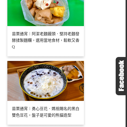
苗栗通宵︱阿潔老麵饅頭．堅持老麵發
酵揉製麵糰，選用當地食材，鬆軟又香
Q
苗栗通宵︱勇心豆花．媽祖賜名的黑白
雙色豆花，盤子是可愛的熊貓造型