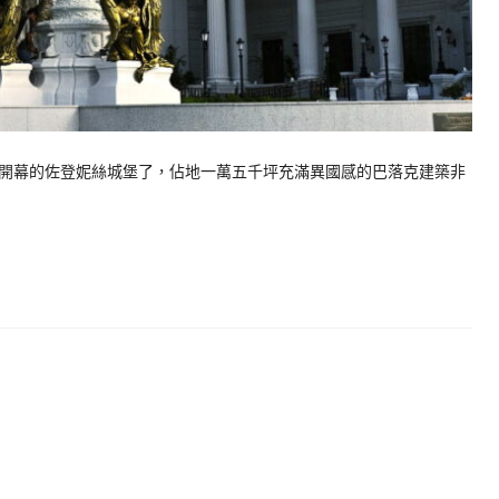
0月開幕的佐登妮絲城堡了，佔地一萬五千坪充滿異國感的巴落克建築非