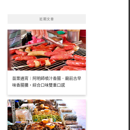
字:
近期文章
苗栗通宵︱阿明師噴汁香腸．廟前古早
味香腸攤，綜合口味雙重口感