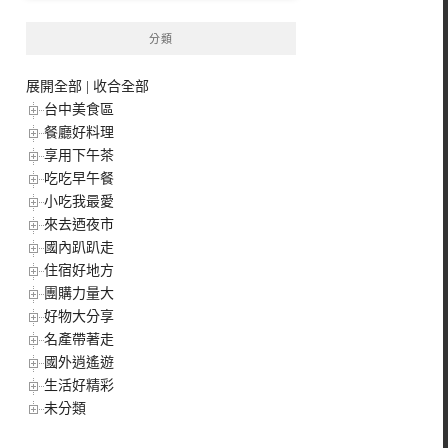
分類
展開全部
|
收合全部
台中美食區
餐廳好料理
享用下午茶
吃吃早午餐
小吃我最愛
來去迺夜市
國內趴趴走
住宿好地方
團購力量大
好物大分享
名產帶著走
國外逍遙遊
生活好精彩
未分類