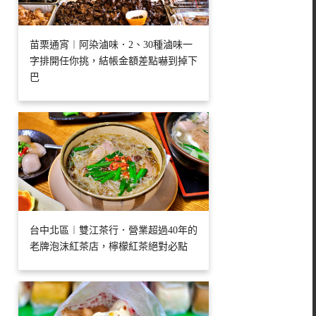
苗栗通宵︱阿染滷味．2、30種滷味一
字排開任你挑，結帳金額差點嚇到掉下
巴
台中北區︱雙江茶行．營業超過40年的
老牌泡沫紅茶店，檸檬紅茶絕對必點