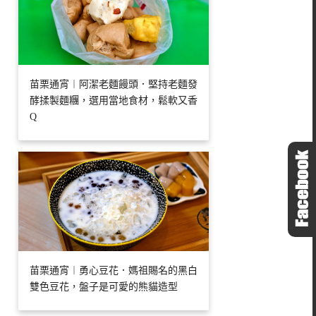
苗栗通宵︱阿潔老麵饅頭．堅持老麵發
酵揉製麵糰，選用當地食材，鬆軟又香
Q
苗栗通宵︱勇心豆花．媽祖賜名的黑白
雙色豆花，盤子是可愛的熊貓造型