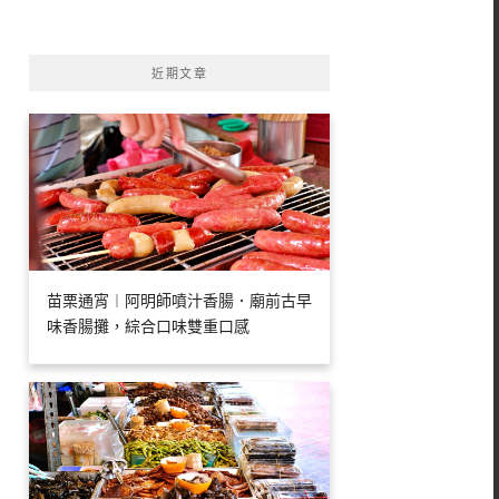
字:
近期文章
苗栗通宵︱阿明師噴汁香腸．廟前古早
味香腸攤，綜合口味雙重口感