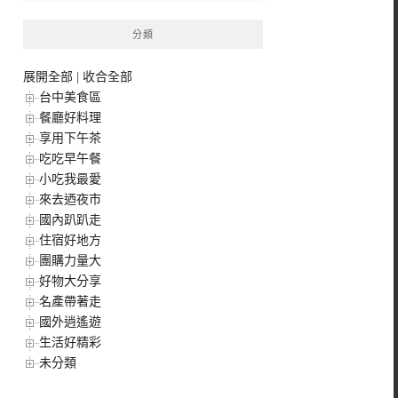
分類
展開全部
|
收合全部
台中美食區
餐廳好料理
享用下午茶
吃吃早午餐
小吃我最愛
來去迺夜市
國內趴趴走
住宿好地方
團購力量大
好物大分享
名產帶著走
國外逍遙遊
生活好精彩
未分類