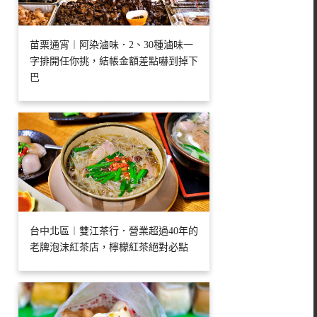
苗栗通宵︱阿染滷味．2、30種滷味一
字排開任你挑，結帳金額差點嚇到掉下
巴
台中北區︱雙江茶行．營業超過40年的
老牌泡沫紅茶店，檸檬紅茶絕對必點