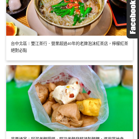
台中北區︱雙江茶行．營業超過40年的老牌泡沫紅茶店，檸檬紅茶
絕對必點