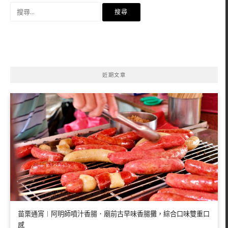
搜
尋
關
鍵
字:
近期文章
苗栗通宵︱阿明師噴汁香腸．廟前古早味香腸攤，綜合口味雙重口
感