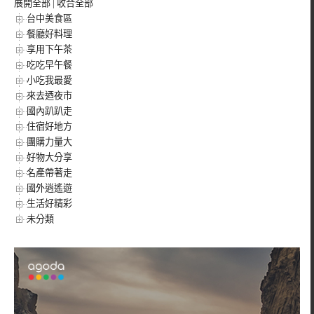
展開全部
|
收合全部
台中美食區
餐廳好料理
享用下午茶
吃吃早午餐
小吃我最愛
來去迺夜市
國內趴趴走
住宿好地方
團購力量大
好物大分享
名產帶著走
國外逍遙遊
生活好精彩
未分類