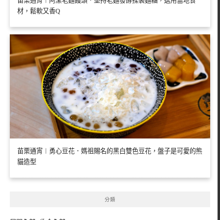
苗栗通宵︱阿潔老麵饅頭．堅持老麵發酵揉製麵糰，選用當地食
材，鬆軟又香Q
苗栗通宵︱勇心豆花．媽祖賜名的黑白雙色豆花，盤子是可愛的熊
貓造型
分類