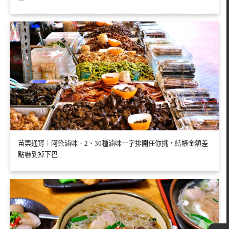
苗栗通宵︱阿染滷味．2、30種滷味一字排開任你挑，結帳金額差
點嚇到掉下巴