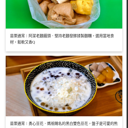
苗栗通宵︱阿潔老麵饅頭．堅持老麵發酵揉製麵糰，選用當地食
材，鬆軟又香Q
苗栗通宵︱勇心豆花．媽祖賜名的黑白雙色豆花，盤子是可愛的熊