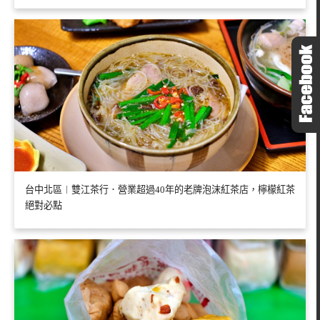
台中北區︱雙江茶行．營業超過40年的老牌泡沫紅茶店，檸檬紅茶
絕對必點