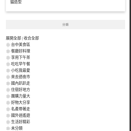
貓造型
分類
展開全部
|
收合全部
台中美食區
餐廳好料理
享用下午茶
吃吃早午餐
小吃我最愛
來去迺夜市
國內趴趴走
住宿好地方
團購力量大
好物大分享
名產帶著走
國外逍遙遊
生活好精彩
未分類