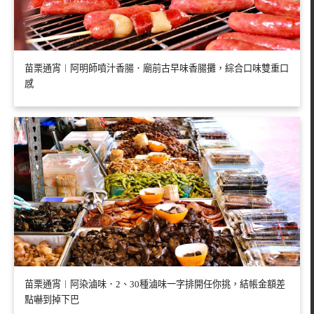
苗栗通宵︱阿明師噴汁香腸．廟前古早味香腸攤，綜合口味雙重口
感
苗栗通宵︱阿染滷味．2、30種滷味一字排開任你挑，結帳金額差
點嚇到掉下巴