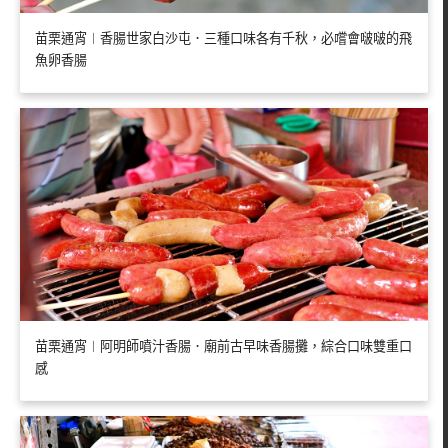
苗栗通宵︱香腸世家白沙屯．三種口味各有千秋，必嚐會啵啵的飛
魚卵香腸
苗栗通宵︱阿明師噴汁香腸．廟前古早味香腸攤，綜合口味雙重口
感