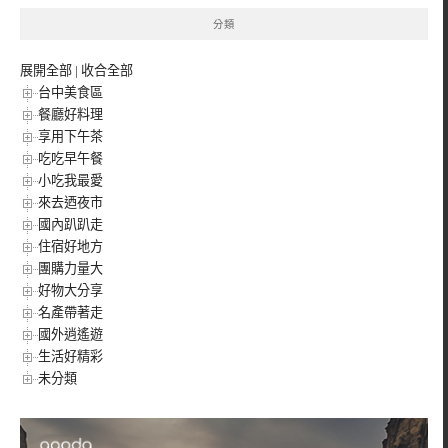
分類
展開全部
|
收合全部
台中美食區
餐廳好料理
享用下午茶
吃吃早午餐
小吃我最愛
來去迺夜市
國內趴趴走
住宿好地方
團購力量大
好物大分享
名產帶著走
國外逍遙遊
生活好精彩
未分類