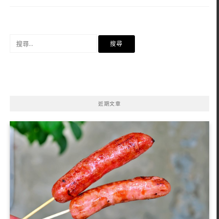
搜
尋
關
鍵
字:
近期文章