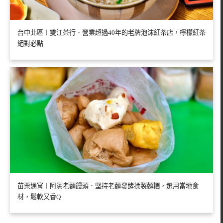
台中北區︱雙江茶行．營業超過40年的老牌泡沫紅茶店，檸檬紅茶
絕對必點
苗栗通宵︱阿潔老麵饅頭．堅持老麵發酵揉製麵糰，選用當地食
材，鬆軟又香Q