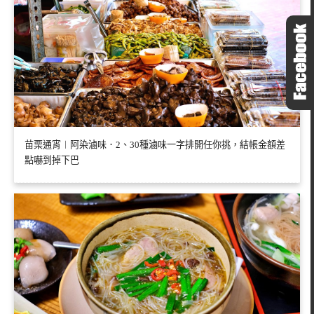
苗栗通宵︱阿染滷味．2、30種滷味一字排開任你挑，結帳金額差
點嚇到掉下巴