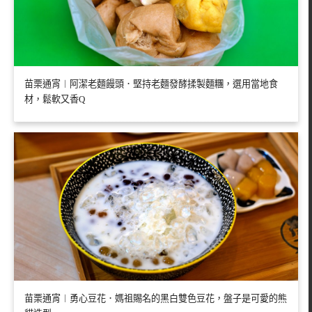
苗栗通宵︱阿潔老麵饅頭．堅持老麵發酵揉製麵糰，選用當地食
材，鬆軟又香Q
苗栗通宵︱勇心豆花．媽祖賜名的黑白雙色豆花，盤子是可愛的熊