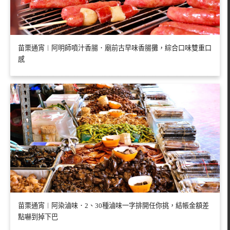
苗栗通宵︱阿明師噴汁香腸．廟前古早味香腸攤，綜合口味雙重口
感
苗栗通宵︱阿染滷味．2、30種滷味一字排開任你挑，結帳金額差
點嚇到掉下巴