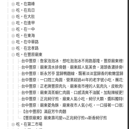
吃。在霧峰
吃。在烏日
吃。在大肚
吃。在逢甲
吃。在一中
吃。在東海
吃。在中華路
吃．在忠孝路
吃。在豐原廟東
台中豐原︱詹家泡泡冰．想吃泡泡冰不用跑基隆，豐原廟東裡就
台中豐原︱廟東清水排骨麵．廟東超人氣美食，湯頭香濃排骨軟
台中豐原︱新永芳亭 當歸鴨麵線．飄著淡淡當歸香的軟嫩當歸鴨
台中豐原︱一口悶三角圓．營業超過40年的老字號小吃，蘸花生
台中豐原︱正老牌豐原肉丸．廟東夜市裡的人氣肉丸，皮軟肉香
台中豐原︱廟東清蒸蝦仁肉圓．口感清爽不油膩，加點辣椒更對
台中豐原︱正兆蚵仔煎．廟東人氣小吃，蚵仔大顆、醬料獨特帶
台中豐原︱廟東菱角酥．廟東夜市人氣小吃，一口接著一口很涮
【台中豐原】滿庭芳牛肉麵
【豐原廟東】廟東壽司屋vs正兆蚵仔煎vs新香蚵仔煎
吃。在第二市場