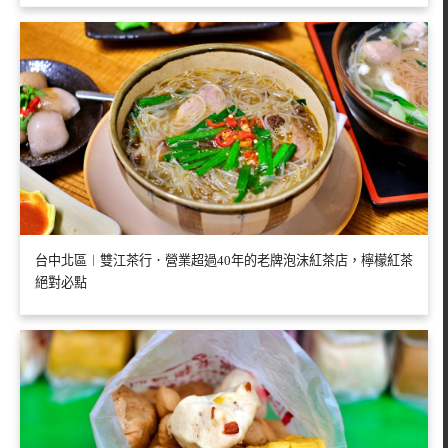
台中北區︱雙江茶行．營業超過40年的老牌泡沫紅茶店，檸檬紅茶
絕對必點