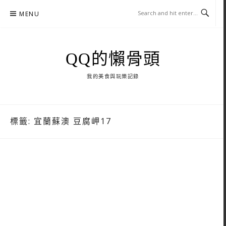
Skip
MENU
to
content
QQ的懶骨頭
我的美食與玩樂記錄
標籤:
宜蘭蘇澳 豆腐岬17