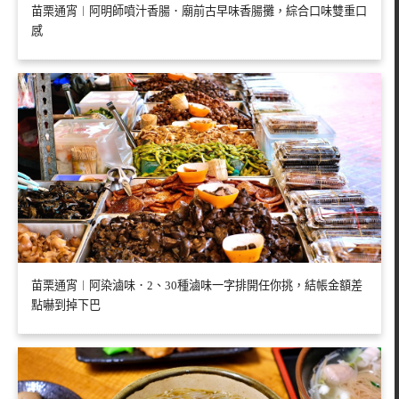
苗栗通宵︱阿明師噴汁香腸．廟前古早味香腸攤，綜合口味雙重口
感
苗栗通宵︱阿染滷味．2、30種滷味一字排開任你挑，結帳金額差
點嚇到掉下巴