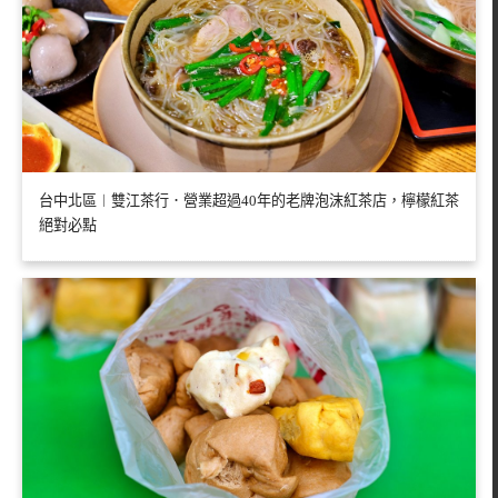
台中北區︱雙江茶行．營業超過40年的老牌泡沫紅茶店，檸檬紅茶
絕對必點