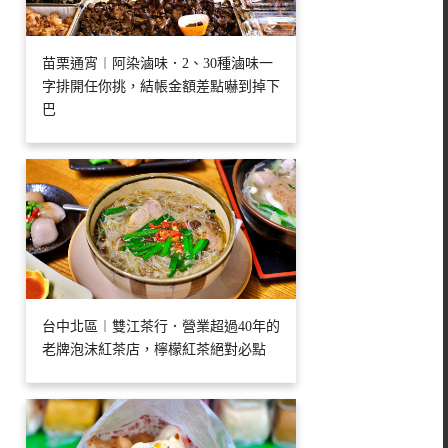
苗栗通宵︱阿染滷味．2、30種滷味一
字排開任你挑，結帳金額差點嚇到掉下
巴
台中北區︱雙江茶行．營業超過40年的
老牌泡沫紅茶店，檸檬紅茶絕對必點