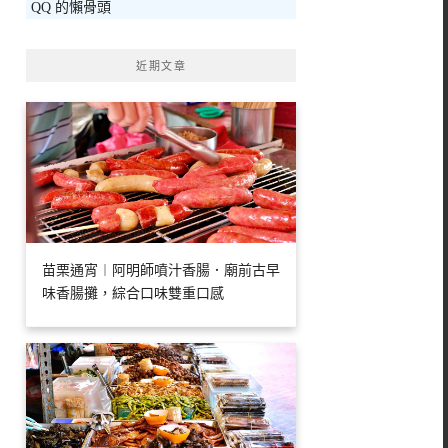
QQ 的懶骨頭
字:
近期文章
苗栗通宵︱阿明師噴汁香腸．廟前古早
味香腸攤，綜合口味雙重口感