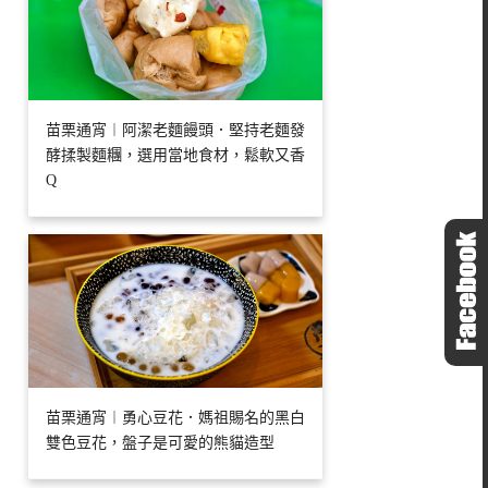
苗栗通宵︱阿潔老麵饅頭．堅持老麵發
酵揉製麵糰，選用當地食材，鬆軟又香
Q
苗栗通宵︱勇心豆花．媽祖賜名的黑白
雙色豆花，盤子是可愛的熊貓造型