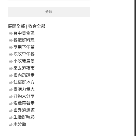
分類
展開全部
|
收合全部
台中美食區
餐廳好料理
享用下午茶
吃吃早午餐
小吃我最愛
來去迺夜市
國內趴趴走
住宿好地方
團購力量大
好物大分享
名產帶著走
國外逍遙遊
生活好精彩
未分類