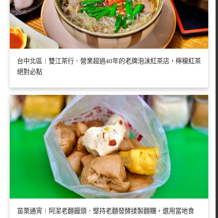
台中北區︱雙江茶行．營業超過40年的老牌泡沫紅茶店，檸檬紅茶
絕對必點
苗栗通宵︱阿潔老麵饅頭．堅持老麵發酵揉製麵糰，選用當地食