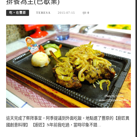
排餐為主(已歇業)
吃。在豐原
TERESA
2015-07-15
0
這天完成了祭拜事宜，阿季提議到外面吃飯，地點選了豐原的【廚匠異
國創意料理】 【廚匠】N年前我吃過，當時印象不錯…