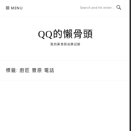
Skip
MENU
to
content
QQ的懶骨頭
我的美食與玩樂記錄
標籤:
廚匠 豐原 電話