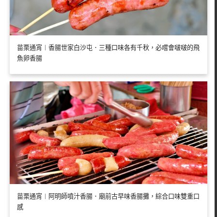
苗栗通宵︱香腸世家白沙屯．三種口味各有千秋，必嚐會啵啵的飛
魚卵香腸
苗栗通宵︱阿明師噴汁香腸．廟前古早味香腸攤，綜合口味雙重口
感