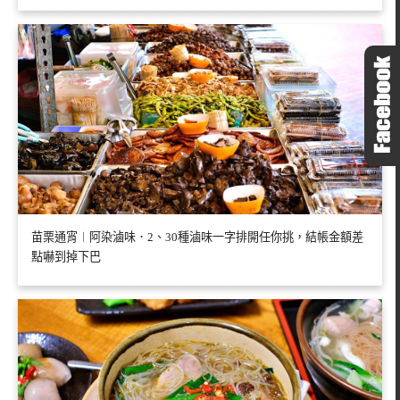
苗栗通宵︱阿染滷味．2、30種滷味一字排開任你挑，結帳金額差
點嚇到掉下巴