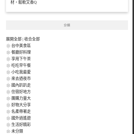
材，鬆軟又香Q
分類
展開全部
|
收合全部
台中美食區
餐廳好料理
享用下午茶
吃吃早午餐
小吃我最愛
來去迺夜市
國內趴趴走
住宿好地方
團購力量大
好物大分享
名產帶著走
國外逍遙遊
生活好精彩
未分類