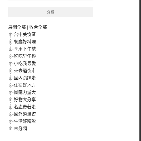
分類
展開全部
|
收合全部
台中美食區
餐廳好料理
享用下午茶
吃吃早午餐
小吃我最愛
來去迺夜市
國內趴趴走
住宿好地方
團購力量大
好物大分享
名產帶著走
國外逍遙遊
生活好精彩
未分類