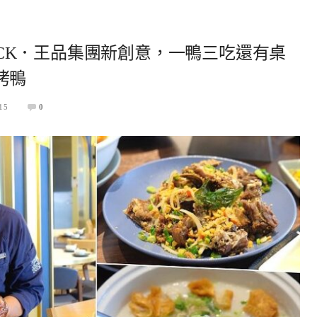
DUCK．王品集團新創意，一鴨三吃還有桌
烤鴨
15
0