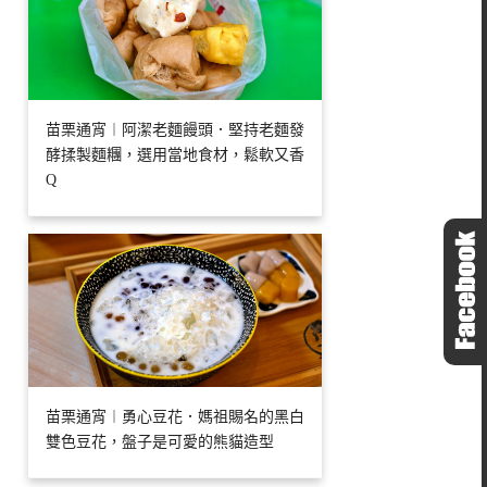
苗栗通宵︱阿潔老麵饅頭．堅持老麵發
酵揉製麵糰，選用當地食材，鬆軟又香
Q
苗栗通宵︱勇心豆花．媽祖賜名的黑白
雙色豆花，盤子是可愛的熊貓造型