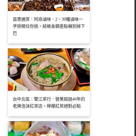
苗栗通宵︱阿染滷味．2、30種滷味一
字排開任你挑，結帳金額差點嚇到掉下
巴
台中北區︱雙江茶行．營業超過40年的
老牌泡沫紅茶店，檸檬紅茶絕對必點