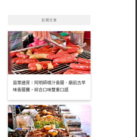
字:
近期文章
苗栗通宵︱阿明師噴汁香腸．廟前古早
味香腸攤，綜合口味雙重口感