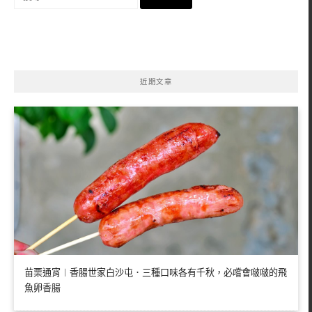
尋
關
鍵
字:
近期文章
苗栗通宵︱香腸世家白沙屯．三種口味各有千秋，必嚐會啵啵的飛
魚卵香腸