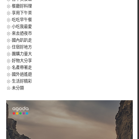
餐廳好料理
享用下午茶
吃吃早午餐
小吃我最愛
來去迺夜市
國內趴趴走
住宿好地方
團購力量大
好物大分享
名產帶著走
國外逍遙遊
生活好精彩
未分類