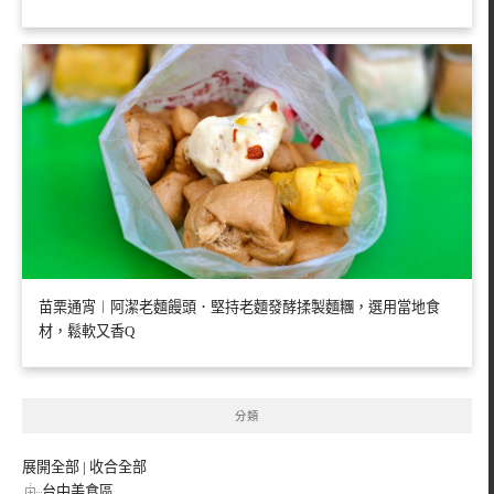
苗栗通宵︱阿潔老麵饅頭．堅持老麵發酵揉製麵糰，選用當地食
材，鬆軟又香Q
分類
展開全部
|
收合全部
台中美食區