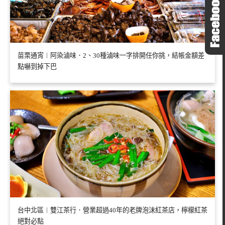
苗栗通宵︱阿染滷味．2、30種滷味一字排開任你挑，結帳金額差
點嚇到掉下巴
台中北區︱雙江茶行．營業超過40年的老牌泡沫紅茶店，檸檬紅茶
絕對必點