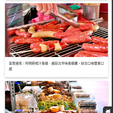
苗栗通宵︱阿明師噴汁香腸．廟前古早味香腸攤，綜合口味雙重口
感