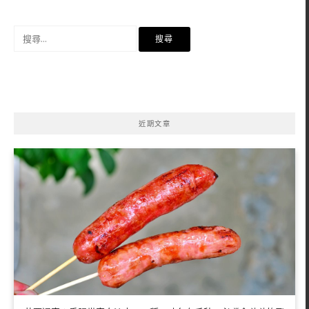
搜
尋
關
鍵
字:
近期文章