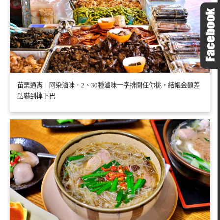
苗栗通宵︱阿染滷味．2、30種滷味一字排開任你挑，結帳金額差
點嚇到掉下巴