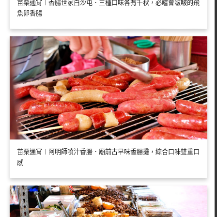
苗栗通宵︱香腸世家白沙屯．三種口味各有千秋，必嚐會啵啵的飛
魚卵香腸
苗栗通宵︱阿明師噴汁香腸．廟前古早味香腸攤，綜合口味雙重口
感