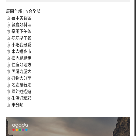
展開全部
|
收合全部
台中美食區
餐廳好料理
享用下午茶
吃吃早午餐
小吃我最愛
來去迺夜市
國內趴趴走
住宿好地方
團購力量大
好物大分享
名產帶著走
國外逍遙遊
生活好精彩
未分類