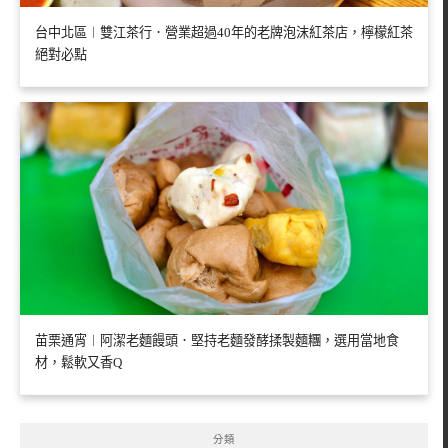
台中北區︱雙江茶行．營業超過40年的老牌泡沫紅茶店，檸檬紅茶
絕對必點
苗栗通宵︱阿潔老麵饅頭．堅持老麵發酵揉製麵糰，選用當地食
材，鬆軟又香Q
分類