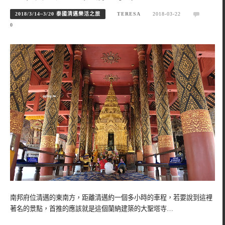
2018/3/14~3/20 泰國清邁樂活之旅
TERESA
2018-03-22
0
南邦府位清邁的東南方，距離清邁約一個多小時的車程，若要說到這裡
著名的景點，首推的應該就是這個蘭納建築的大聖塔寺…