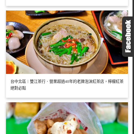
台中北區︱雙江茶行．營業超過40年的老牌泡沫紅茶店，檸檬紅茶
絕對必點