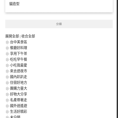
貓造型
分類
展開全部
|
收合全部
台中美食區
餐廳好料理
享用下午茶
吃吃早午餐
小吃我最愛
來去迺夜市
國內趴趴走
住宿好地方
團購力量大
好物大分享
名產帶著走
國外逍遙遊
生活好精彩
未分類