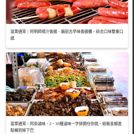
苗栗通宵︱阿明師噴汁香腸．廟前古早味香腸攤，綜合口味雙重口
感
苗栗通宵︱阿染滷味．2、30種滷味一字排開任你挑，結帳金額差
點嚇到掉下巴