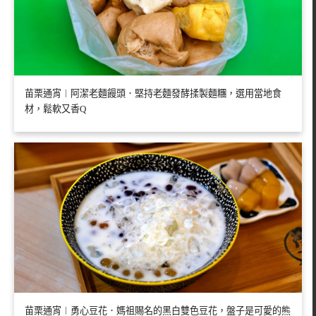
苗栗通宵︱阿潔老麵饅頭．堅持老麵發酵揉製麵糰，選用當地食
材，鬆軟又香Q
苗栗通宵︱勇心豆花．媽祖賜名的黑白雙色豆花，盤子是可愛的熊