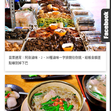
苗栗通宵︱阿染滷味．2、30種滷味一字排開任你挑，結帳金額差
點嚇到掉下巴