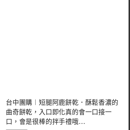
台中團購︱短腿阿鹿餅乾．酥鬆香濃的
曲奇餅乾，入口即化真的會一口接一
口，會是很棒的拌手禮哦…