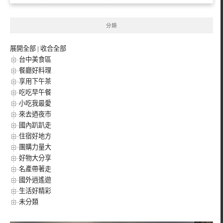
分類
展開全部
|
收合全部
台中美食區
餐廳好料理
享用下午茶
吃吃早午餐
小吃我最愛
來去迺夜市
國內趴趴走
住宿好地方
團購力量大
好物大分享
名產帶著走
國外逍遙遊
生活好精彩
未分類