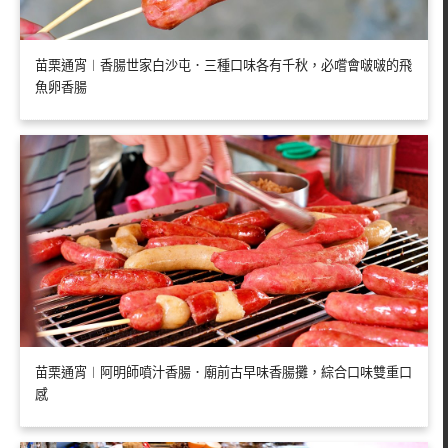
苗栗通宵︱香腸世家白沙屯．三種口味各有千秋，必嚐會啵啵的飛
魚卵香腸
苗栗通宵︱阿明師噴汁香腸．廟前古早味香腸攤，綜合口味雙重口
感