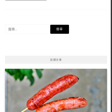
搜
尋
關
鍵
字:
近期文章