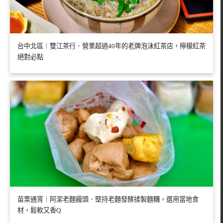
台中北區︱雙江茶行．營業超過40年的老牌泡沫紅茶店，檸檬紅茶
絕對必點
苗栗通宵︱阿潔老麵饅頭．堅持老麵發酵揉製麵糰，選用當地食
材，鬆軟又香Q