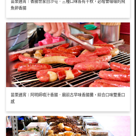
苗栗通宵︱香腸世家白沙屯．三種口味各有千秋，必嚐會啵啵的飛
魚卵香腸
苗栗通宵︱阿明師噴汁香腸．廟前古早味香腸攤，綜合口味雙重口
感