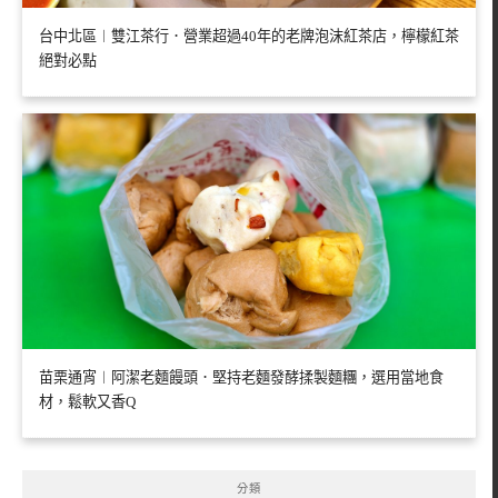
台中北區︱雙江茶行．營業超過40年的老牌泡沫紅茶店，檸檬紅茶
絕對必點
苗栗通宵︱阿潔老麵饅頭．堅持老麵發酵揉製麵糰，選用當地食
材，鬆軟又香Q
分類