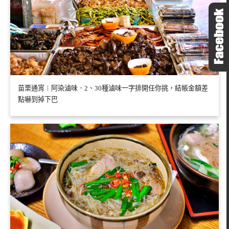
苗栗通宵︱阿染滷味．2、30種滷味一字排開任你挑，結帳金額差
點嚇到掉下巴