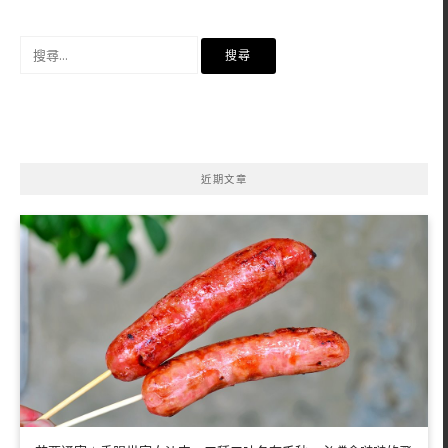
搜
尋
關
鍵
字:
近期文章