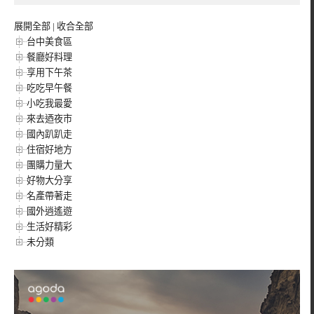
展開全部
|
收合全部
台中美食區
餐廳好料理
享用下午茶
吃吃早午餐
小吃我最愛
來去迺夜市
國內趴趴走
住宿好地方
團購力量大
好物大分享
名產帶著走
國外逍遙遊
生活好精彩
未分類