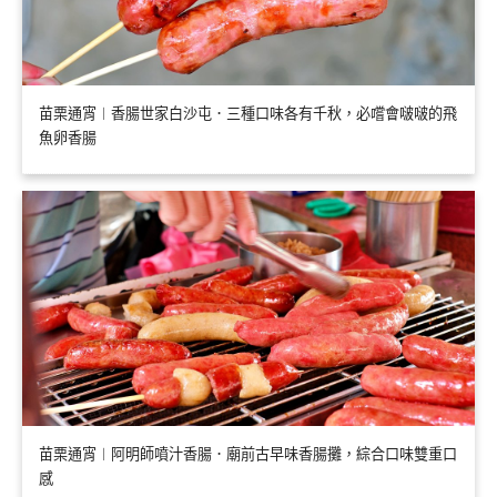
苗栗通宵︱香腸世家白沙屯．三種口味各有千秋，必嚐會啵啵的飛
魚卵香腸
苗栗通宵︱阿明師噴汁香腸．廟前古早味香腸攤，綜合口味雙重口
感