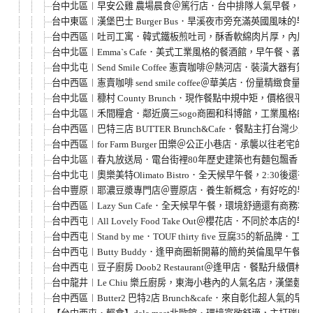
台中北區︱早安公雞 農場晨食＠篤行店．台中排隊人氣早餐，巔
台中東區︱漢堡巴士 Burger Bus．旱溪夜市旁充滿英國風
台中西區︱吐司工寓．韓式鐵板煎吐司，酥香軟綿肉片厚，內用外帶
台中北區︱Emma`s Cafe．美式工業風格的餐酒館，早午餐
台中北屯︱Send Smile Coffee 憲賣咖啡＠熱河店．裝潢
台中西區︱憲賣咖啡 send smile coffee＠華美店．份量精緻食
台中北區︱穅村 County Brunch．現作餐點中規中矩，價格
台中北區︱禾間糧倉．鄰近廣三sogo商圈和科博館，工業風格的大
台中西區︱巴特三店 BUTTER Brunch&Cafe．餐點主打
台中西區︱for Farm Burger 田樂＠公正小巷店．承襲以
台中北區︱春丸放送局．電台街裡80年歷史建築也有麵包飄香，有
台中北屯︱奧樂美特Olimato Bistro．全天候早午餐，2:
台中豐原︱耶濃豆漿專門店＠豐原店．養生新概念，有好吃的早午
台中西區︱Lazy Sun Cafe．全天候早午餐，環境舒適還有商
台中西屯︱All Lovely Food Take Out＠櫻花店．不
台中西屯︱Stand by me．TOUF thirty five 豆腐3
台中西屯︱Butty Buddy．逢甲商圈新開幕的簡約英倫風早
台中西屯︱豆子廚房 Doob2 Restaurant＠逢甲店．餐點升級
台中龍井︱Le Chiu 樂丘廚房，東海小巷內的人氣名店，漢堡
台中西區︱Butter2 巴特2店 Brunch&cafe．來自彰化