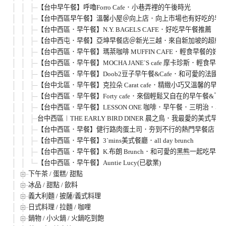
【台中早午餐】呼嚕Forro Cafe．小巷弄裡的午後時光
【台中西區早午餐】溫馨小屋＠向上店．向上市場也有好吃的早
【台中西區．早午餐】N.Y. BAGELS CAFE．好吃早午餐推薦
【台中西屯．早餐】亞坤早餐店＠新光三越．來自新加坡的超級早
【台中西區．早午餐】瑪棻咖啡 MUFFIN CAFE．輕食早餐的好
【台中西區．早午餐】MOCHA JANE`S cafe 摩卡珍斯．輕食
【台中西區．早午餐】Doob2豆子早午餐&Cafe．和可愛的法國
【台中北區．早午餐】克拉朵 Carat cafe．精緻小巧又溫馨的早午
【台中西區．早午餐】Forty cafe．來個輕鬆又自在的早午餐&下
【台中西區．早午餐】LESSON ONE 咖啡．早午餐．三明治．專賣
台中西區︱THE EARLY BIRD DINER 晨之鳥．我最愛的美式早午
【台中西區．早餐】健行路肉蛋土司．夯到不行的熱門早餐店
【台中西區．早午餐】3`mins美式餐廳．all day brunch
【台中西區．早午餐】K.布朗 Brunch．和可愛的黑熊一起吃早午
【台中西區．早午餐】Auntie Lucy(已歇業)
下午茶 / 蛋糕/ 甜點
冰品 / 甜點 / 飲料
義大利麵 / 披薩/義式料理
日式料理 / 拉麵 / 咖哩
鍋物 / 小火鍋 / 火鍋吃到飽