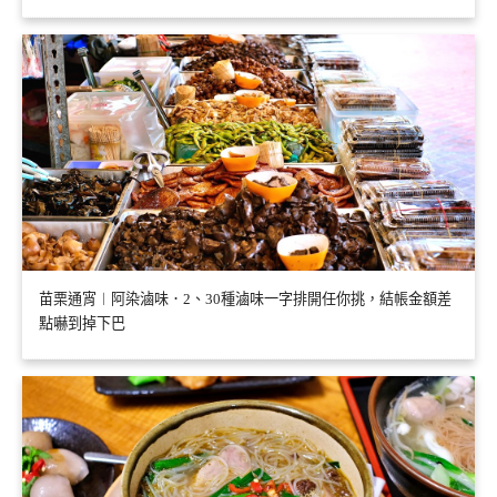
苗栗通宵︱阿染滷味．2、30種滷味一字排開任你挑，結帳金額差
點嚇到掉下巴