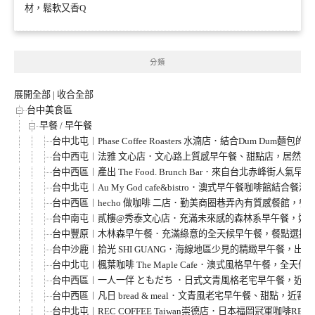
材，鬆軟又香Q
分類
展開全部
|
收合全部
台中美食區
早餐 / 早午餐
台中北屯︱Phase Coffee Roasters 水湳店．結合Dum D
台中西屯︱法雅 文心店．文心路上質感早午餐、甜點店，居然還
台中西區︱產出 The Food. Brunch Bar．來自台北赤峰街人
台中北屯︱Au My God cafe&bistro．澳式早午餐咖啡館結合
台中西區︱hecho 做咖啡 二店．勤美商圈巷弄內有質感餐館，餐
台中南屯︱貳樓@秀泰文心店．充滿未來感的森林系早午餐，好
台中豐原︱木林森早午餐．充滿綠意的全天候早午餐，餐點選擇
台中沙鹿︱拾光 SHI GUANG．海線地區少見的精緻早午餐，出
台中北屯︱楓葉咖啡 The Maple Cafe．澳式風格早午餐，
台中西區︱一人一伴 ともだち ．日式文青風格老宅早午餐，近台
台中西區︱凡日 bread & meal．文青風老宅早午餐、甜點，近審
台中北屯︱REC COFFEE Taiwan崇德店．日本福岡冠軍咖啡