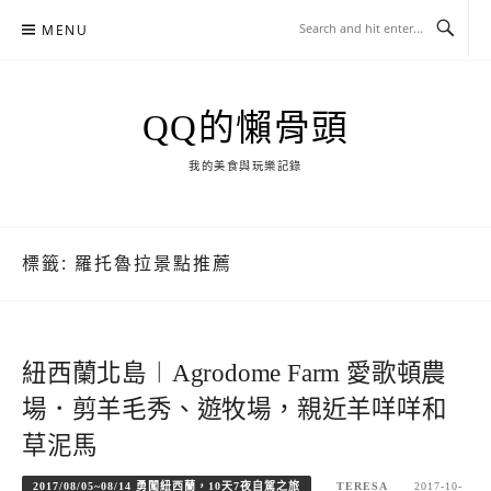
Skip
MENU
to
content
QQ的懶骨頭
我的美食與玩樂記錄
標籤:
羅托魯拉景點推薦
紐西蘭北島︱Agrodome Farm 愛歌頓農
場．剪羊毛秀、遊牧場，親近羊咩咩和
草泥馬
2017/08/05~08/14 勇闖紐西蘭，10天7夜自駕之旅
TERESA
2017-10-