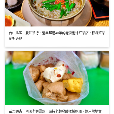
台中北區︱雙江茶行．營業超過40年的老牌泡沫紅茶店，檸檬紅茶
絕對必點
苗栗通宵︱阿潔老麵饅頭．堅持老麵發酵揉製麵糰，選用當地食