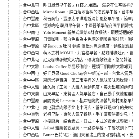
台中北屯︱昨日風景早午餐 x 11樓之3甜點．藏身在住宅區裡
台中西區︱Mirror Room．純白落地窗裡的澳式早午餐，台中早
台中豐原︱秋吉商行．豐原太平洋附近清新風格早午餐，簡單美
台中北區︱懂滋咚吃 韓風早午餐．中國醫藥學院商圈平價韓式早午
台中南屯︱Yolo Moment 新美式烘焙&舒食餐館．環境舒
台中豐原︱日青咖啡．藍白色系為主色調的網美系咖啡館，咖啡、
台中豐原︱卯食mouth 吐司·麵線·漢堡@豐原總店．麵線配
台中西屯︱萌木之村 MOMU．九宮格早餐、點咖啡送吐司、舒芙
台中北屯︱尼克咖啡@微笑大坑店．環境寬敞舒適，悠閒靜謐，
台中大雅︱Louisa Coffee 路易莎咖啡．連鎖平價咖啡大雅報
台中西屯︱好丘貝果 Good Cho’s@台中新光三越．台北人
台中中區︱嵐肉燥專賣店．第二市場裡的人氣味美味肉燥飯，吃
台中大雅︱康久菓子工坊．大雅人氣麵包店，每天出爐的麵包口
台中東勢︱山東早點．東勢區人氣早餐店，自己動手來速度要快
台中豐原︱晨間食光 Le matin．巷弄裡簡約溫馨的鄉村風格早
台中北屯︱南屯蕭爌肉飯＠北屯中清店．營業超過30年的美味爌
台中東勢︱老祖早點．東勢人氣早餐點，手工灌蛋餅很少見，要
台中豐原︱小樹廚房．結合義式、日式、中式的複合式餐廳，餐點
台中大雅︱A-Rod 雅樂餐飲廚房．一路從早餐、午餐吃到下午
台中西區︱Butter 巴特3店．選用來自瑞士的拉可雷特起司