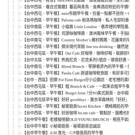
【台中西屯．輕食】dala meet北歐館．環境寬敞舒適，主打瑞典料
【台中西區．複合式餐廳】蕃茄與青鳥．金典酒店附近的平價早
【台中西屯．早午餐】mini布朗早午餐，份量一點都不迷你，C/
【台中西區．早午餐】Paloma cafe 帕洛瑪咖啡．私人宅邸的香
【台中南區．早午餐】小倫敦 Little London．巷弄裡的學院
【台中西屯．早午餐】司謬絲咖啡館．澳洲風味早午餐，手指麵包
【台中南屯．早午餐】Country Mother`s 鄉村媽媽．花蓮
【台中西區．早午餐】傑米現代茶館 Jme tea drinking．
【台中南屯區．早午餐】Oui Cafe 好咖啡．咖啡好喝，鬆餅好
【台中北區．早午餐】熊抱尼克．尼克系列5號店，環境舒適、適
【台中南屯．早午餐】Blend Brunch．寧靜巷弄內的早午餐，份
【台中南屯．早午餐】Panda Cafe 胖達咖啡輕食館．有好多可愛
【台中．西區】田樂 For Farm Burger＠小公園店．老宅裡的美味
【台中西屯區．早午餐】粗 Brunch & Cafe．一起來去粗早午餐
【台中西屯區．早午餐】Burger Joint 7分SO美式廚房．台中超
【台中西屯區早午餐】好好 gooddays．薰衣草森林的「好好」
【台中西區．早午餐】秘密廚房Secret Kitchen．價格親民的早午
【台中西區．早午餐】好迷咖啡 ho.me cafe．餐點好、服務也好
【台中早午餐】老樣咖啡館OLD YOUNG BRUNCH．相見不如想
【台中早午餐】小秘密廚房．秘密廚房忠誠店
【台中早午餐】A.M.食光．C/P值很高的早午餐