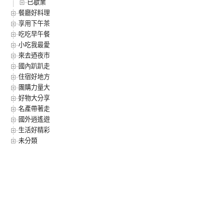
已歇業
餐廳好料理
享用下午茶
吃吃早午餐
小吃我最愛
來去迺夜市
國內趴趴走
住宿好地方
團購力量大
好物大分享
名產帶著走
國外逍遙遊
生活好精彩
未分類