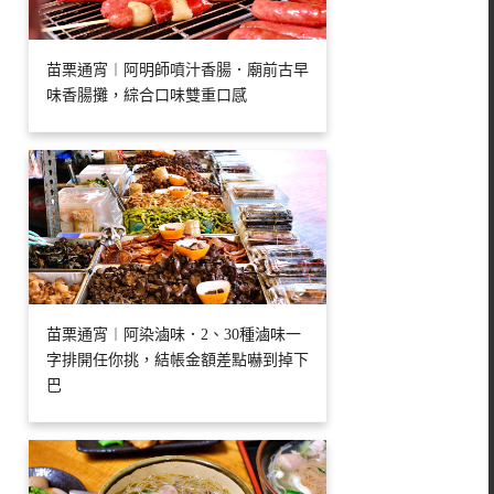
苗栗通宵︱阿明師噴汁香腸．廟前古早
味香腸攤，綜合口味雙重口感
苗栗通宵︱阿染滷味．2、30種滷味一
字排開任你挑，結帳金額差點嚇到掉下
巴