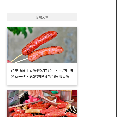
字:
近期文章
苗栗通宵︱香腸世家白沙屯．三種口味
各有千秋，必嚐會啵啵的飛魚卵香腸