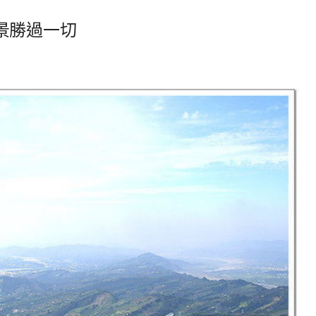
景勝過一切
4