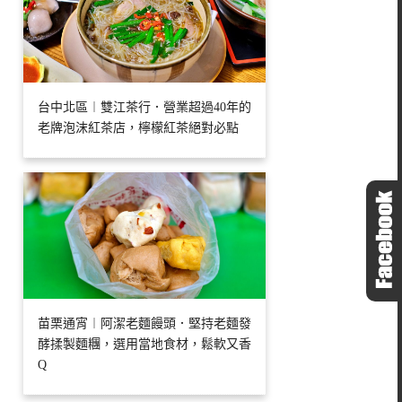
台中北區︱雙江茶行．營業超過40年的
老牌泡沫紅茶店，檸檬紅茶絕對必點
苗栗通宵︱阿潔老麵饅頭．堅持老麵發
酵揉製麵糰，選用當地食材，鬆軟又香
Q