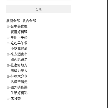
分類
展開全部
|
收合全部
台中美食區
餐廳好料理
享用下午茶
吃吃早午餐
小吃我最愛
來去迺夜市
國內趴趴走
住宿好地方
團購力量大
好物大分享
名產帶著走
國外逍遙遊
生活好精彩
未分類