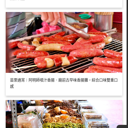
苗栗通宵︱阿明師噴汁香腸．廟前古早味香腸攤，綜合口味雙重口
感