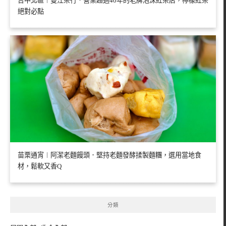
台中北區︱雙江茶行．營業超過40年的老牌泡沫紅茶店，檸檬紅茶
絕對必點
苗栗通宵︱阿潔老麵饅頭．堅持老麵發酵揉製麵糰，選用當地食
材，鬆軟又香Q
分類