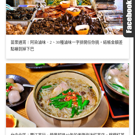
苗栗通宵︱阿染滷味．2、30種滷味一字排開任你挑，結帳金額差
點嚇到掉下巴