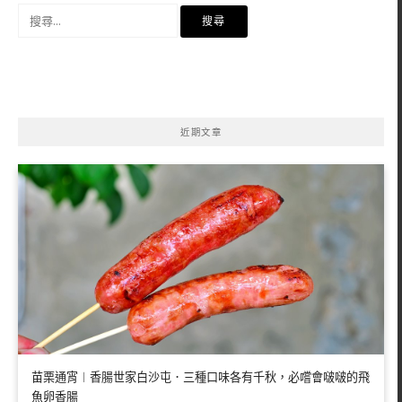
搜
尋
關
鍵
字:
近期文章
苗栗通宵︱香腸世家白沙屯．三種口味各有千秋，必嚐會啵啵的飛
魚卵香腸