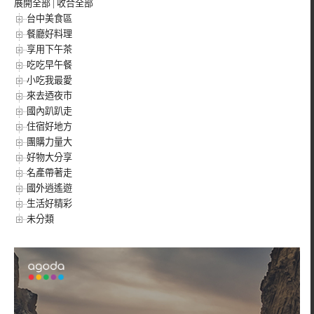
展開全部
|
收合全部
台中美食區
餐廳好料理
享用下午茶
吃吃早午餐
小吃我最愛
來去迺夜市
國內趴趴走
住宿好地方
團購力量大
好物大分享
名產帶著走
國外逍遙遊
生活好精彩
未分類