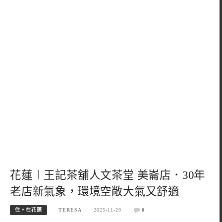
花蓮︱王記茶舖人文茶堂 美崙店．30年
老店新氣象，環境空敞大氣又舒適
住。在花蓮
TERESA
2025-11-29
0