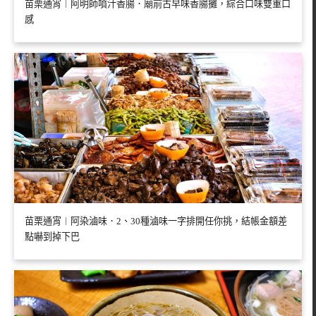
苗栗通宵︱阿明師噴汁香腸．廟前古早味香腸攤，綜合口味雙重口
感
苗栗通宵︱阿染滷味．2、30種滷味一字排開任你挑，結帳金額差
點嚇到掉下巴