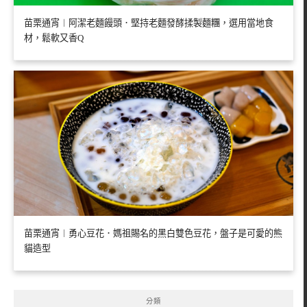
苗栗通宵︱阿潔老麵饅頭．堅持老麵發酵揉製麵糰，選用當地食
材，鬆軟又香Q
苗栗通宵︱勇心豆花．媽祖賜名的黑白雙色豆花，盤子是可愛的熊
貓造型
分類