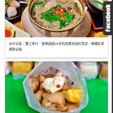
台中北區︱雙江茶行．營業超過40年的老牌泡沫紅茶店，檸檬紅茶
絕對必點