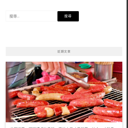
搜
尋
關
鍵
字:
近期文章