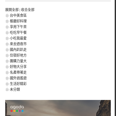
展開全部
|
收合全部
台中美食區
餐廳好料理
享用下午茶
吃吃早午餐
小吃我最愛
來去迺夜市
國內趴趴走
住宿好地方
團購力量大
好物大分享
名產帶著走
國外逍遙遊
生活好精彩
未分類