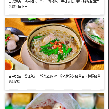
苗栗通宵︱阿染滷味．2、30種滷味一字排開任你挑，結帳金額差
點嚇到掉下巴
台中北區︱雙江茶行．營業超過40年的老牌泡沫紅茶店，檸檬紅茶
絕對必點