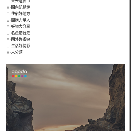
來去迺夜市
國內趴趴走
住宿好地方
團購力量大
好物大分享
名產帶著走
國外逍遙遊
生活好精彩
未分類