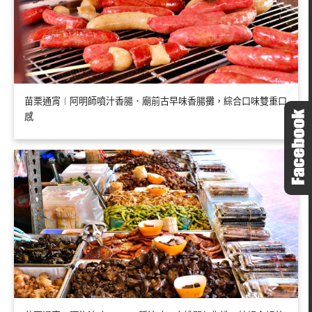
苗栗通宵︱阿明師噴汁香腸．廟前古早味香腸攤，綜合口味雙重口
感