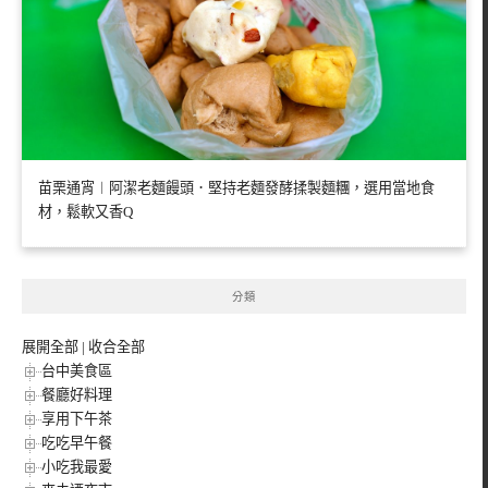
苗栗通宵︱阿潔老麵饅頭．堅持老麵發酵揉製麵糰，選用當地食
材，鬆軟又香Q
分類
展開全部
|
收合全部
台中美食區
餐廳好料理
享用下午茶
吃吃早午餐
小吃我最愛