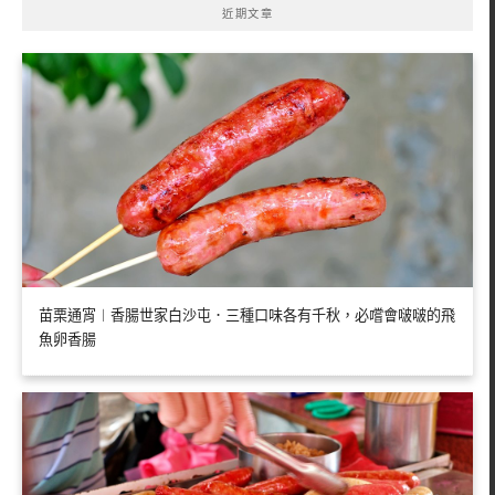
近期文章
苗栗通宵︱香腸世家白沙屯．三種口味各有千秋，必嚐會啵啵的飛
魚卵香腸