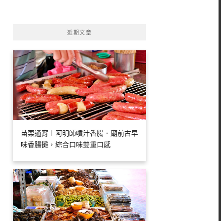
字:
近期文章
苗栗通宵︱阿明師噴汁香腸．廟前古早
味香腸攤，綜合口味雙重口感