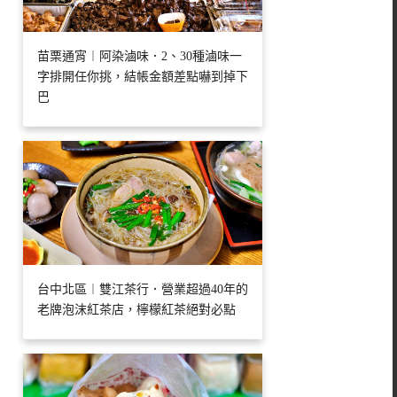
苗栗通宵︱阿染滷味．2、30種滷味一
字排開任你挑，結帳金額差點嚇到掉下
巴
台中北區︱雙江茶行．營業超過40年的
老牌泡沫紅茶店，檸檬紅茶絕對必點