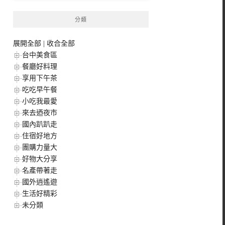
分類
展開全部
|
收合全部
台中美食區
餐廳好料理
享用下午茶
吃吃早午餐
小吃我最愛
來去迺夜市
國內趴趴走
住宿好地方
團購力量大
好物大分享
名產帶著走
國外逍遙遊
生活好精彩
未分類