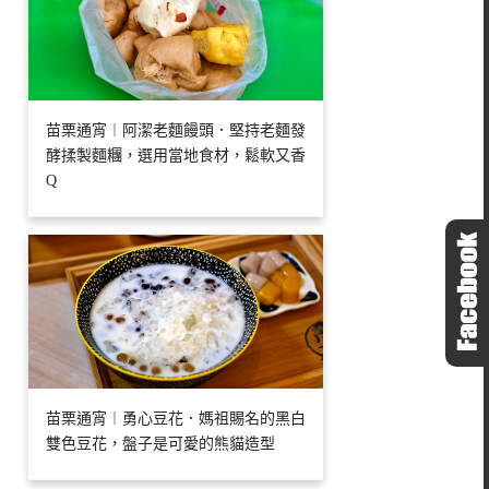
苗栗通宵︱阿潔老麵饅頭．堅持老麵發
酵揉製麵糰，選用當地食材，鬆軟又香
Q
苗栗通宵︱勇心豆花．媽祖賜名的黑白
雙色豆花，盤子是可愛的熊貓造型