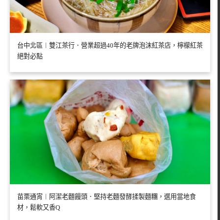
台中北區︱雙江茶行．營業超過40年的老牌泡沫紅茶店，檸檬紅茶
絕對必點
苗栗通宵︱阿潔老麵饅頭．堅持老麵發酵揉製麵糰，選用當地食
材，鬆軟又香Q