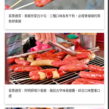
苗栗通宵︱香腸世家白沙屯．三種口味各有千秋，必嚐會啵啵的飛
魚卵香腸
苗栗通宵︱阿明師噴汁香腸．廟前古早味香腸攤，綜合口味雙重口
感