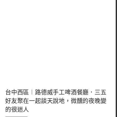
台中西區︱路德威手工啤酒餐廳．三五
好友聚在一起談天說地，微醺的夜晚變
的很迷人