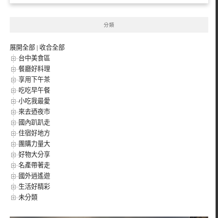
分類
展開全部
|
收合全部
台中美食區
餐廳好料理
享用下午茶
吃吃早午餐
小吃我最愛
來去迺夜市
國內趴趴走
住宿好地方
團購力量大
好物大分享
名產帶著走
國外逍遙遊
生活好精彩
未分類