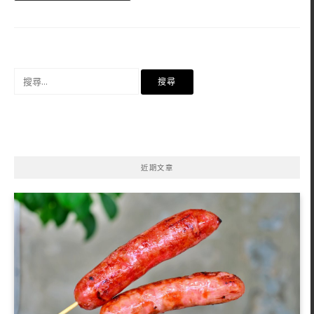
搜
尋
關
鍵
字:
近期文章