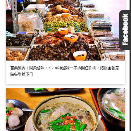
苗栗通宵︱阿染滷味．2、30種滷味一字排開任你挑，結帳金額差
點嚇到掉下巴