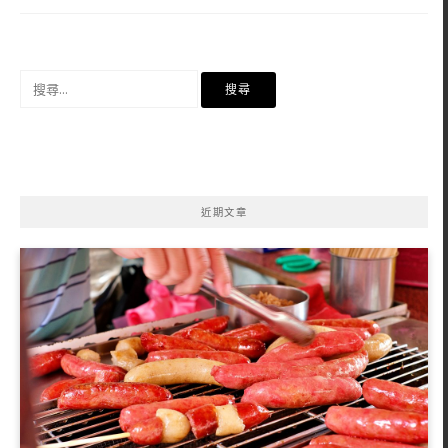
搜
尋
關
鍵
字:
近期文章