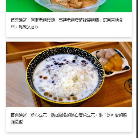
苗栗通宵︱阿潔老麵饅頭．堅持老麵發酵揉製麵糰，選用當地食
材，鬆軟又香Q
苗栗通宵︱勇心豆花．媽祖賜名的黑白雙色豆花，盤子是可愛的熊
貓造型