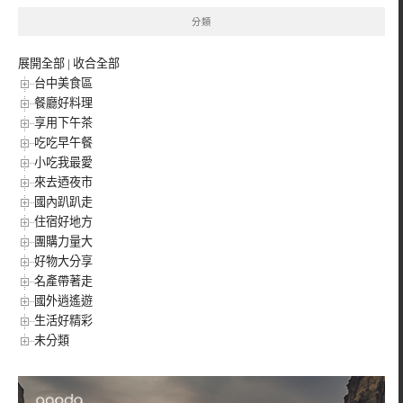
分類
展開全部
|
收合全部
台中美食區
餐廳好料理
享用下午茶
吃吃早午餐
小吃我最愛
來去迺夜市
國內趴趴走
住宿好地方
團購力量大
好物大分享
名產帶著走
國外逍遙遊
生活好精彩
未分類