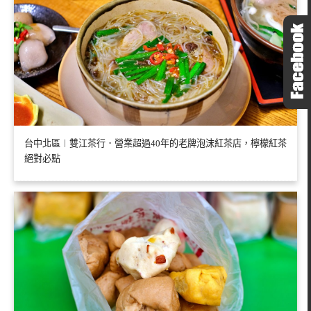
台中北區︱雙江茶行．營業超過40年的老牌泡沫紅茶店，檸檬紅茶
絕對必點