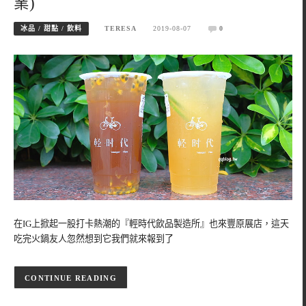
業)
冰品 / 甜點 / 飲料
TERESA
2019-08-07
0
在IG上掀起一股打卡熱潮的『輕時代飲品製造所』也來豐原展店，這天
吃完火鍋友人忽然想到它我們就來報到了
CONTINUE READING