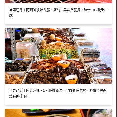
苗栗通宵︱阿明師噴汁香腸．廟前古早味香腸攤，綜合口味雙重口
感
苗栗通宵︱阿染滷味．2、30種滷味一字排開任你挑，結帳金額差
點嚇到掉下巴