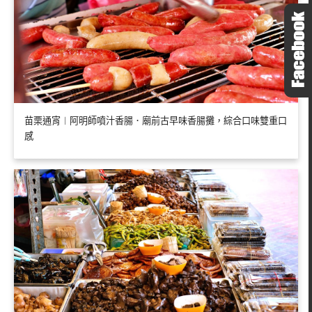
苗栗通宵︱阿明師噴汁香腸．廟前古早味香腸攤，綜合口味雙重口
感