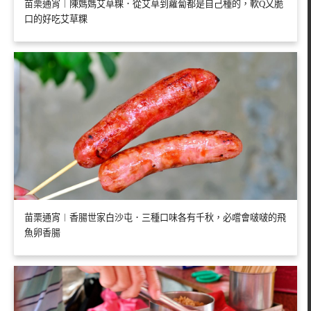
苗栗通宵︱陳媽媽艾草粿．從艾草到蘿蔔都是自己種的，軟Q又脆
口的好吃艾草粿
苗栗通宵︱香腸世家白沙屯．三種口味各有千秋，必嚐會啵啵的飛
魚卵香腸