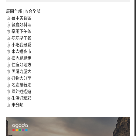
展開全部
|
收合全部
台中美食區
餐廳好料理
享用下午茶
吃吃早午餐
小吃我最愛
來去迺夜市
國內趴趴走
住宿好地方
團購力量大
好物大分享
名產帶著走
國外逍遙遊
生活好精彩
未分類