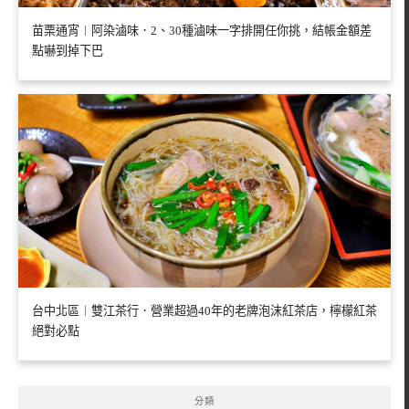
苗栗通宵︱阿染滷味．2、30種滷味一字排開任你挑，結帳金額差
點嚇到掉下巴
台中北區︱雙江茶行．營業超過40年的老牌泡沫紅茶店，檸檬紅茶
絕對必點
分類