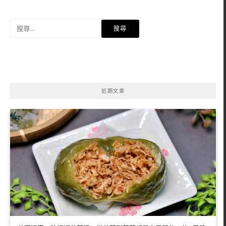
搜
尋
關
鍵
字:
近期文章