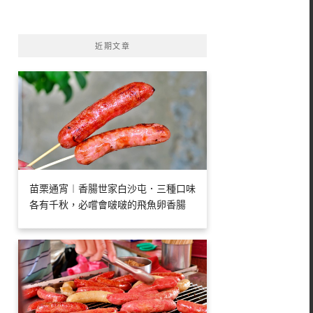
字:
近期文章
苗栗通宵︱香腸世家白沙屯．三種口味
各有千秋，必嚐會啵啵的飛魚卵香腸