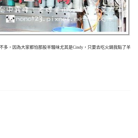
多，因為大家都怕那股羊騷味尤其是Cindy，只要去吃火鍋我點了羊