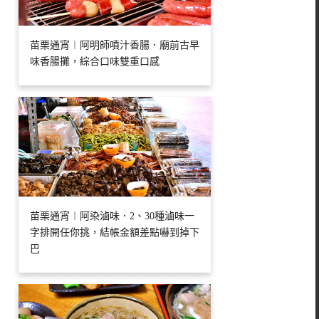
苗栗通宵︱阿明師噴汁香腸．廟前古早
味香腸攤，綜合口味雙重口感
苗栗通宵︱阿染滷味．2、30種滷味一
字排開任你挑，結帳金額差點嚇到掉下
巴