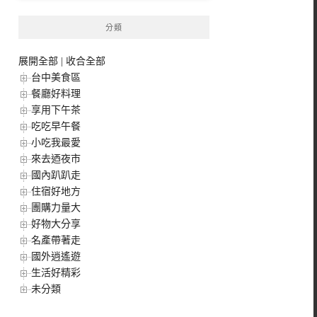
分類
展開全部
|
收合全部
台中美食區
餐廳好料理
享用下午茶
吃吃早午餐
小吃我最愛
來去迺夜市
國內趴趴走
住宿好地方
團購力量大
好物大分享
名產帶著走
國外逍遙遊
生活好精彩
未分類