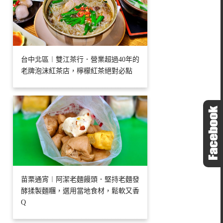
台中北區︱雙江茶行．營業超過40年的
老牌泡沫紅茶店，檸檬紅茶絕對必點
苗栗通宵︱阿潔老麵饅頭．堅持老麵發
酵揉製麵糰，選用當地食材，鬆軟又香
Q