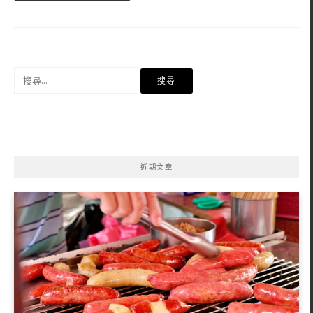
搜
尋
關
鍵
字:
近期文章