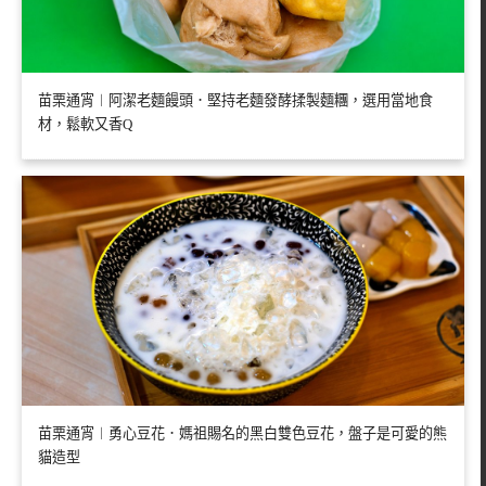
苗栗通宵︱阿潔老麵饅頭．堅持老麵發酵揉製麵糰，選用當地食
材，鬆軟又香Q
苗栗通宵︱勇心豆花．媽祖賜名的黑白雙色豆花，盤子是可愛的熊
貓造型