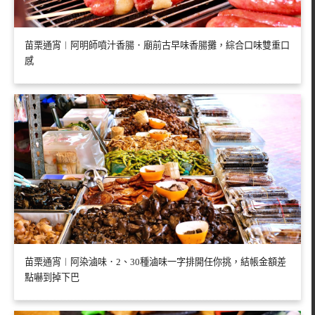
苗栗通宵︱阿明師噴汁香腸．廟前古早味香腸攤，綜合口味雙重口
感
苗栗通宵︱阿染滷味．2、30種滷味一字排開任你挑，結帳金額差
點嚇到掉下巴