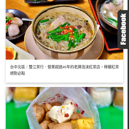
台中北區︱雙江茶行．營業超過40年的老牌泡沫紅茶店，檸檬紅茶
絕對必點