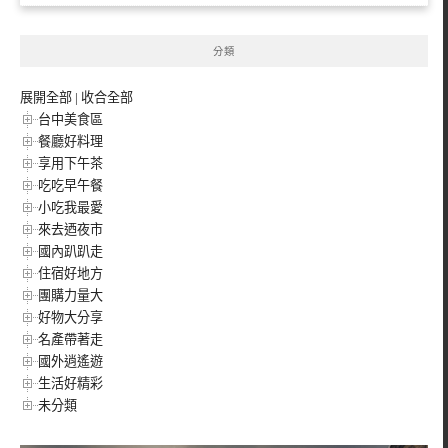
分類
展開全部
|
收合全部
台中美食區
餐廳好料理
享用下午茶
吃吃早午餐
小吃我最愛
來去迺夜市
國內趴趴走
住宿好地方
團購力量大
好物大分享
名產帶著走
國外逍遙遊
生活好精彩
未分類