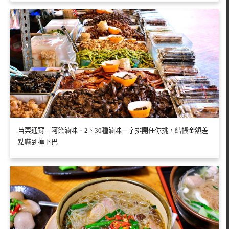
苗栗通宵︱阿染滷味．2、30種滷味一字排開任你挑，結帳金額差
點嚇到掉下巴