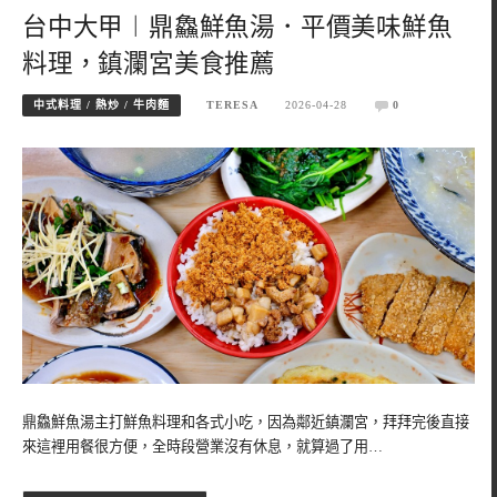
台中大甲︱鼎鱻鮮魚湯．平價美味鮮魚
料理，鎮瀾宮美食推薦
中式料理 / 熱炒 / 牛肉麵
TERESA
2026-04-28
0
鼎鱻鮮魚湯主打鮮魚料理和各式小吃，因為鄰近鎮瀾宮，拜拜完後直接
來這裡用餐很方便，全時段營業沒有休息，就算過了用…