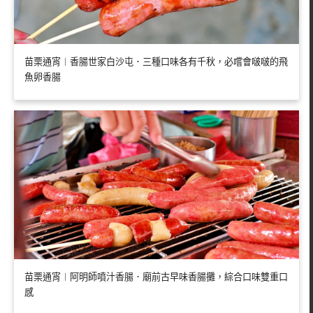
苗栗通宵︱香腸世家白沙屯．三種口味各有千秋，必嚐會啵啵的飛
魚卵香腸
苗栗通宵︱阿明師噴汁香腸．廟前古早味香腸攤，綜合口味雙重口
感