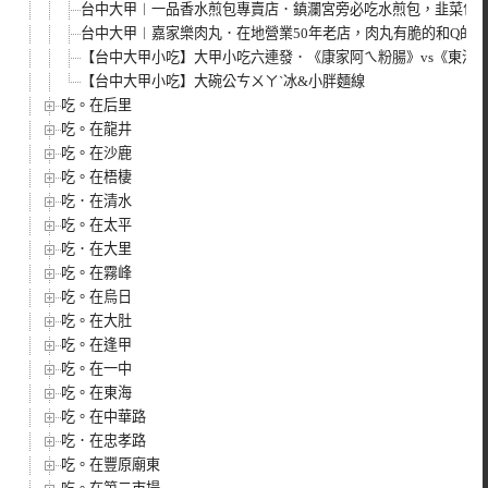
台中大甲︱一品香水煎包專賣店．鎮瀾宮旁必吃水煎包，韭菜包
台中大甲︱嘉家樂肉丸．在地營業50年老店，肉丸有脆的和Q的
【台中大甲小吃】大甲小吃六連發．《康家阿ㄟ粉腸》vs《東港肉丸
【台中大甲小吃】大碗公ㄘㄨㄚ`冰&小胖麵線
吃。在后里
吃。在龍井
吃。在沙鹿
吃。在梧棲
吃．在清水
吃。在太平
吃．在大里
吃。在霧峰
吃。在烏日
吃。在大肚
吃。在逢甲
吃。在一中
吃。在東海
吃。在中華路
吃．在忠孝路
吃。在豐原廟東