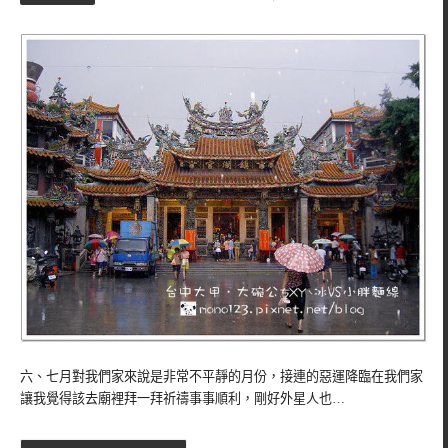
六、七月對我們家來說是非常不平靜的月份，接連的惡運降臨在我們家
讓我覺得該去廟裡拜一拜祈禱事事順利，剛好外星人也…