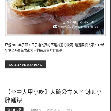
已經2012年了耶，日子過的真的不是普通的快啊~還是要祝大家2012新
年快樂哦!! 每次來大甲的鎮瀾宮拜拜總是…
CONTINUE READING
【台中大甲小吃】大碗公ㄘㄨㄚ`冰&小
胖麵線
吃。在大甲
TERESA
2009-08-03
2