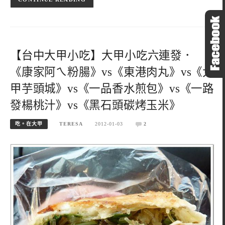
【台中大甲小吃】大甲小吃六連發．
《康家阿ㄟ粉腸》vs《東港肉丸》vs《大
甲芋頭城》vs《一品香水煎包》vs《一路
發楊桃汁》vs《黑石頭碳烤玉米》
吃。在大甲
TERESA
2012-01-03
2