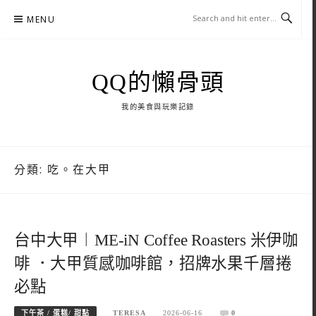
Skip
MENU
to
content
QQ的懶骨頭
我的美食與玩樂記錄
分類:
吃。在大甲
台中大甲︱ME-iN Coffee Roasters 米伊咖
啡 ．大甲質感咖啡館，招牌水果千層捲
必點
下午茶 / 蛋糕/ 甜點
TERESA
2026-06-16
0