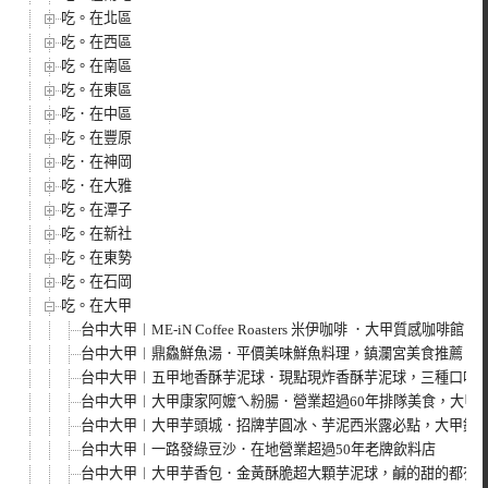
吃。在北區
吃。在西區
吃。在南區
吃。在東區
吃．在中區
吃。在豐原
吃．在神岡
吃．在大雅
吃。在潭子
吃。在新社
吃。在東勢
吃。在石岡
吃。在大甲
台中大甲︱ME-iN Coffee Roasters 米伊咖啡 ．大甲質感咖
台中大甲︱鼎鱻鮮魚湯．平價美味鮮魚料理，鎮瀾宮美食推薦
台中大甲︱五甲地香酥芋泥球．現點現炸香酥芋泥球，三種口味
台中大甲︱大甲康家阿嬤ㄟ粉腸．營業超過60年排隊美食，大甲
台中大甲︱大甲芋頭城．招牌芋圓冰、芋泥西米露必點，大甲鎮
台中大甲︱一路發綠豆沙．在地營業超過50年老牌飲料店
台中大甲︱大甲芋香包．金黃酥脆超大顆芋泥球，鹹的甜的都有