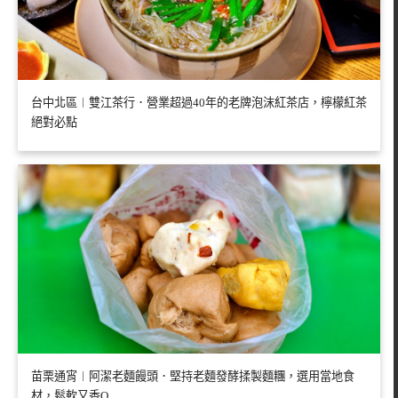
台中北區︱雙江茶行．營業超過40年的老牌泡沫紅茶店，檸檬紅茶
絕對必點
苗栗通宵︱阿潔老麵饅頭．堅持老麵發酵揉製麵糰，選用當地食
材，鬆軟又香Q