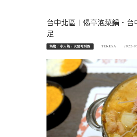
台中北區︱偈亭泡菜鍋．台
足
TERESA
2022-0
鍋物 / 小火鍋 / 火鍋吃到飽