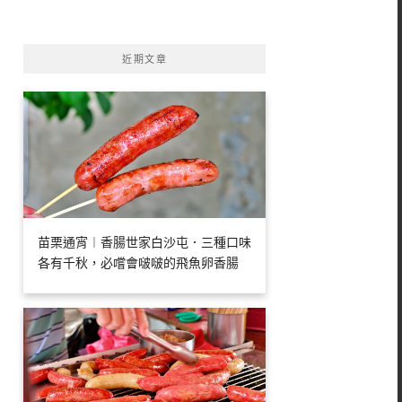
字:
近期文章
苗栗通宵︱香腸世家白沙屯．三種口味
各有千秋，必嚐會啵啵的飛魚卵香腸