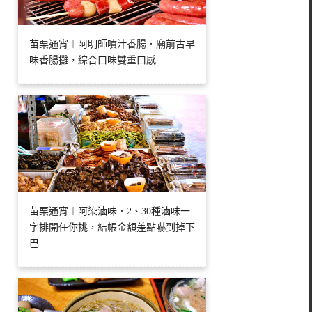
苗栗通宵︱阿明師噴汁香腸．廟前古早
味香腸攤，綜合口味雙重口感
苗栗通宵︱阿染滷味．2、30種滷味一
字排開任你挑，結帳金額差點嚇到掉下
巴