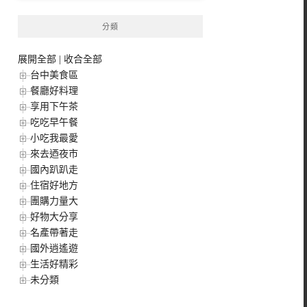
分類
展開全部
|
收合全部
台中美食區
餐廳好料理
享用下午茶
吃吃早午餐
小吃我最愛
來去迺夜市
國內趴趴走
住宿好地方
團購力量大
好物大分享
名產帶著走
國外逍遙遊
生活好精彩
未分類