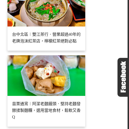
台中北區︱雙江茶行．營業超過40年的
老牌泡沫紅茶店，檸檬紅茶絕對必點
苗栗通宵︱阿潔老麵饅頭．堅持老麵發
酵揉製麵糰，選用當地食材，鬆軟又香
Q