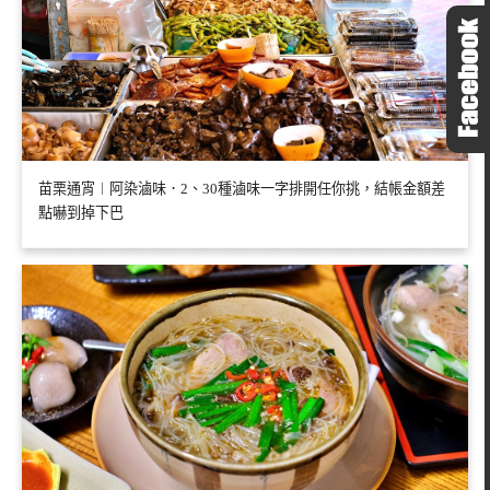
苗栗通宵︱阿染滷味．2、30種滷味一字排開任你挑，結帳金額差
點嚇到掉下巴