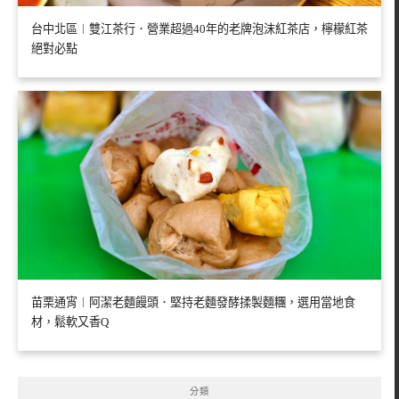
台中北區︱雙江茶行．營業超過40年的老牌泡沫紅茶店，檸檬紅茶
絕對必點
苗栗通宵︱阿潔老麵饅頭．堅持老麵發酵揉製麵糰，選用當地食
材，鬆軟又香Q
分類