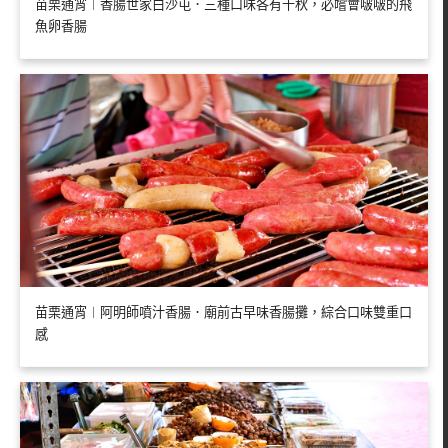
苗栗通宵︱香腸世家白沙屯．三種口味各有千秋，必嚐會啵啵的飛
魚卵香腸
苗栗通宵︱阿明師噴汁香腸．廟前古早味香腸攤，綜合口味雙重口
感