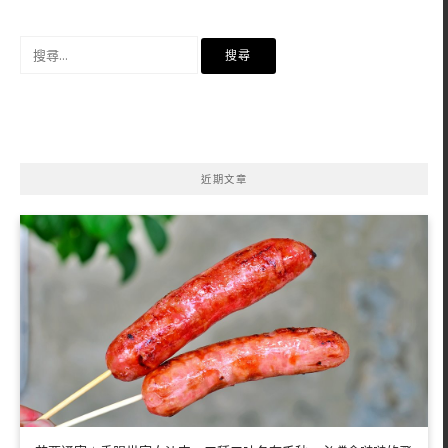
搜
尋
關
鍵
字:
近期文章