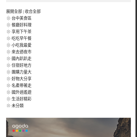
展開全部
|
收合全部
台中美食區
餐廳好料理
享用下午茶
吃吃早午餐
小吃我最愛
來去迺夜市
國內趴趴走
住宿好地方
團購力量大
好物大分享
名產帶著走
國外逍遙遊
生活好精彩
未分類