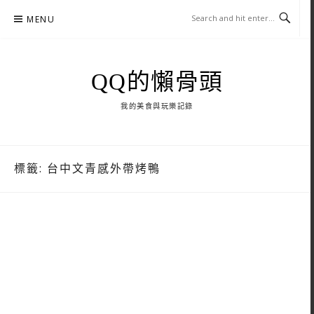
Skip
MENU
to
content
QQ的懶骨頭
我的美食與玩樂記錄
標籤:
台中文青感外帶烤鴨