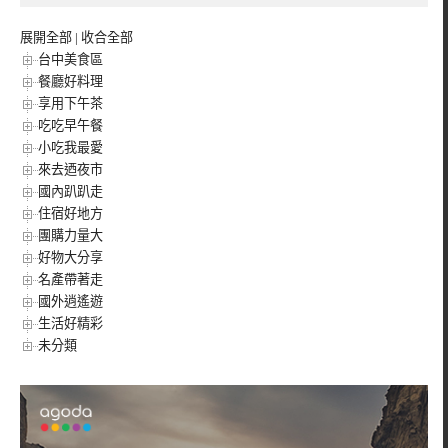
展開全部
|
收合全部
台中美食區
餐廳好料理
享用下午茶
吃吃早午餐
小吃我最愛
來去迺夜市
國內趴趴走
住宿好地方
團購力量大
好物大分享
名產帶著走
國外逍遙遊
生活好精彩
未分類