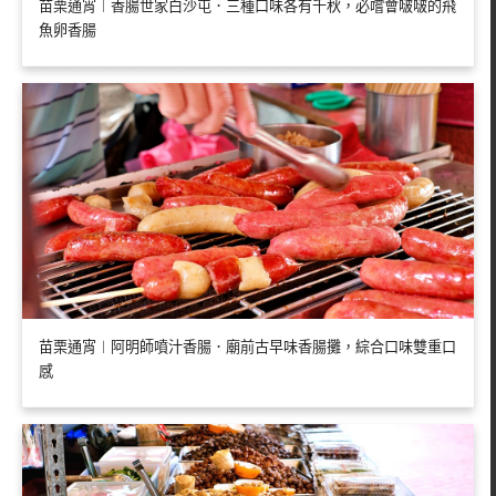
苗栗通宵︱香腸世家白沙屯．三種口味各有千秋，必嚐會啵啵的飛
魚卵香腸
苗栗通宵︱阿明師噴汁香腸．廟前古早味香腸攤，綜合口味雙重口
感