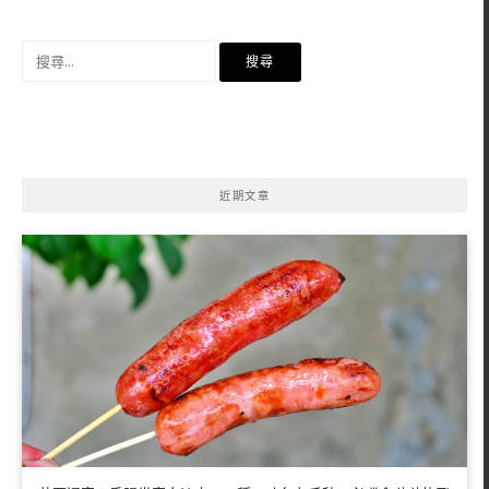
搜
尋
關
鍵
字:
近期文章