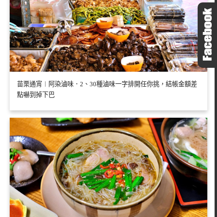
苗栗通宵︱阿染滷味．2、30種滷味一字排開任你挑，結帳金額差
點嚇到掉下巴