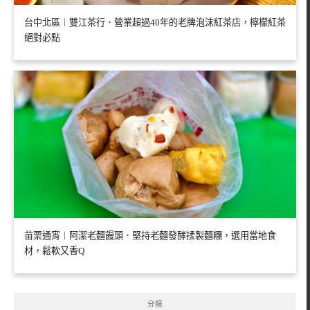
台中北區︱雙江茶行．營業超過40年的老牌泡沫紅茶店，檸檬紅茶
絕對必點
苗栗通宵︱阿潔老麵饅頭．堅持老麵發酵揉製麵糰，選用當地食
材，鬆軟又香Q
分類