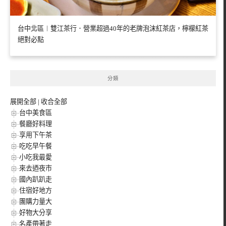
台中北區︱雙江茶行．營業超過40年的老牌泡沫紅茶店，檸檬紅茶
絕對必點
分類
展開全部
|
收合全部
台中美食區
餐廳好料理
享用下午茶
吃吃早午餐
小吃我最愛
來去迺夜市
國內趴趴走
住宿好地方
團購力量大
好物大分享
名產帶著走