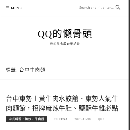
Skip
MENU
to
content
QQ的懶骨頭
我的美食與玩樂記錄
標籤:
台中牛肉麵
台中東勢︱黃牛肉水餃館．東勢人氣牛
肉麵館，招牌麻辣牛肚、鹽酥牛雜必點
中式料理 / 熱炒 / 牛肉麵
TERESA
2023-11-30
0