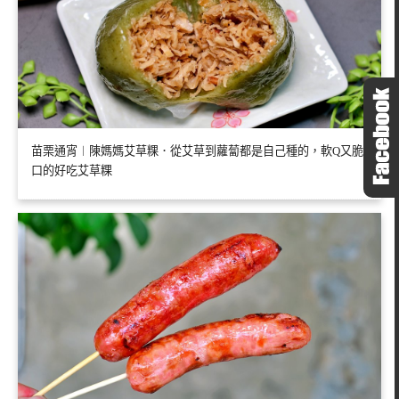
苗栗通宵︱陳媽媽艾草粿．從艾草到蘿蔔都是自己種的，軟Q又脆
口的好吃艾草粿