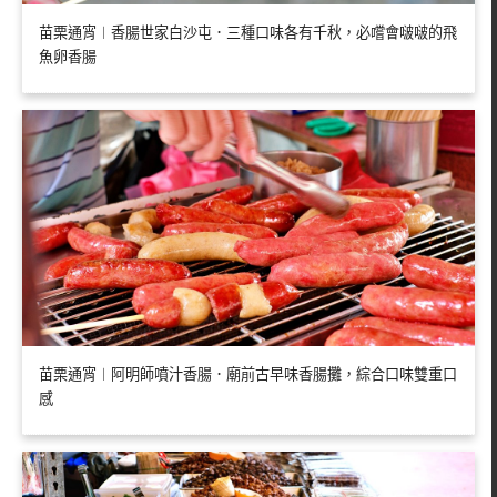
苗栗通宵︱香腸世家白沙屯．三種口味各有千秋，必嚐會啵啵的飛
魚卵香腸
苗栗通宵︱阿明師噴汁香腸．廟前古早味香腸攤，綜合口味雙重口
感