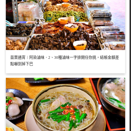
苗栗通宵︱阿染滷味．2、30種滷味一字排開任你挑，結帳金額差
點嚇到掉下巴