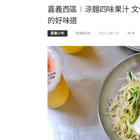
嘉義西區︱涼麵四味果汁 
的好味道
TERESA
2025-08-23
0
嘉義小吃