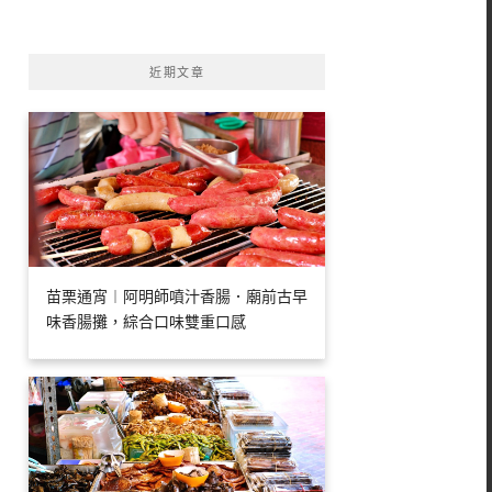
字:
近期文章
苗栗通宵︱阿明師噴汁香腸．廟前古早
味香腸攤，綜合口味雙重口感