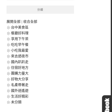
分類
展開全部
|
收合全部
台中美食區
餐廳好料理
享用下午茶
吃吃早午餐
小吃我最愛
來去迺夜市
國內趴趴走
住宿好地方
團購力量大
好物大分享
名產帶著走
國外逍遙遊
生活好精彩
未分類