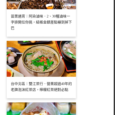
苗栗通宵︱阿染滷味．2、30種滷味一
字排開任你挑，結帳金額差點嚇到掉下
巴
台中北區︱雙江茶行．營業超過40年的
老牌泡沫紅茶店，檸檬紅茶絕對必點