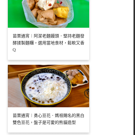
苗栗通宵︱阿潔老麵饅頭．堅持老麵發
酵揉製麵糰，選用當地食材，鬆軟又香
Q
苗栗通宵︱勇心豆花．媽祖賜名的黑白
雙色豆花，盤子是可愛的熊貓造型