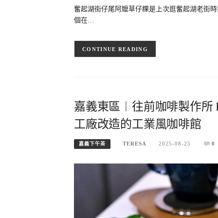
奮起湖街仔尾阿嬤草仔粿是上次逛奮起湖老街時
個在…
CONTINUE READING
嘉義東區︱往前咖啡製作所 For
工廠改造的工業風咖啡館
TERESA
2025-08-25
0
嘉義下午茶