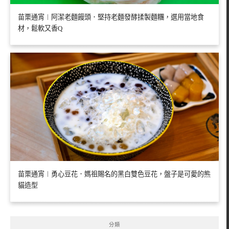
苗栗通宵︱阿潔老麵饅頭．堅持老麵發酵揉製麵糰，選用當地食
材，鬆軟又香Q
苗栗通宵︱勇心豆花．媽祖賜名的黑白雙色豆花，盤子是可愛的熊
貓造型
分類