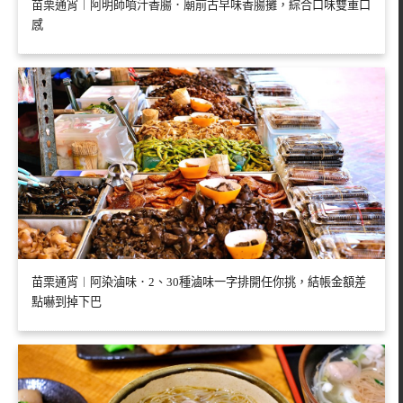
苗栗通宵︱阿明師噴汁香腸．廟前古早味香腸攤，綜合口味雙重口
感
苗栗通宵︱阿染滷味．2、30種滷味一字排開任你挑，結帳金額差
點嚇到掉下巴