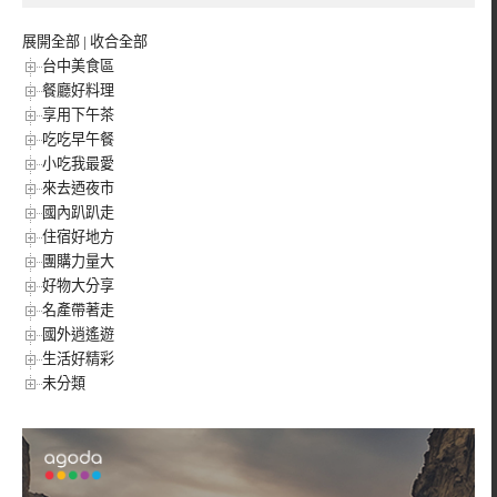
展開全部
|
收合全部
台中美食區
餐廳好料理
享用下午茶
吃吃早午餐
小吃我最愛
來去迺夜市
國內趴趴走
住宿好地方
團購力量大
好物大分享
名產帶著走
國外逍遙遊
生活好精彩
未分類