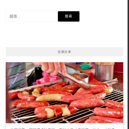
搜
尋
關
鍵
字:
近期文章