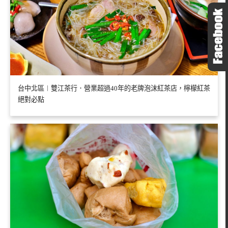
台中北區︱雙江茶行．營業超過40年的老牌泡沫紅茶店，檸檬紅茶
絕對必點