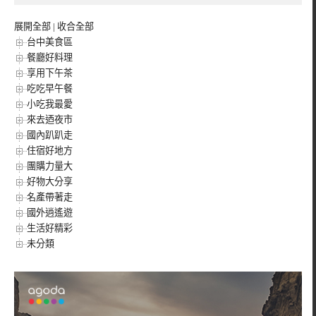
展開全部
|
收合全部
台中美食區
餐廳好料理
享用下午茶
吃吃早午餐
小吃我最愛
來去迺夜市
國內趴趴走
住宿好地方
團購力量大
好物大分享
名產帶著走
國外逍遙遊
生活好精彩
未分類