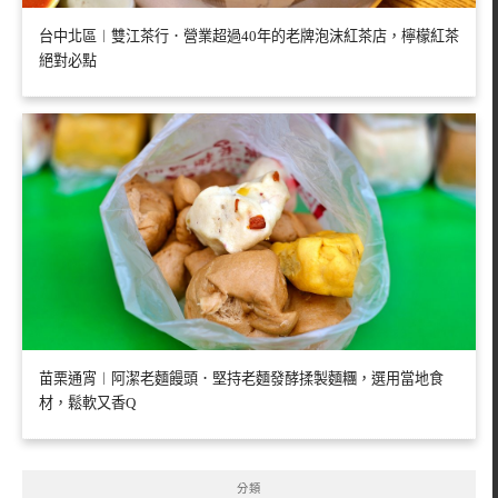
台中北區︱雙江茶行．營業超過40年的老牌泡沫紅茶店，檸檬紅茶
絕對必點
苗栗通宵︱阿潔老麵饅頭．堅持老麵發酵揉製麵糰，選用當地食
材，鬆軟又香Q
分類