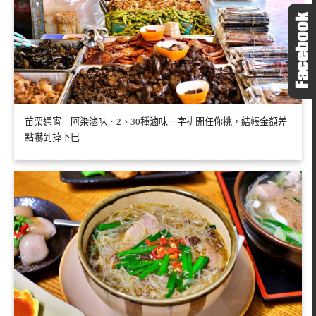
苗栗通宵︱阿染滷味．2、30種滷味一字排開任你挑，結帳金額差
點嚇到掉下巴