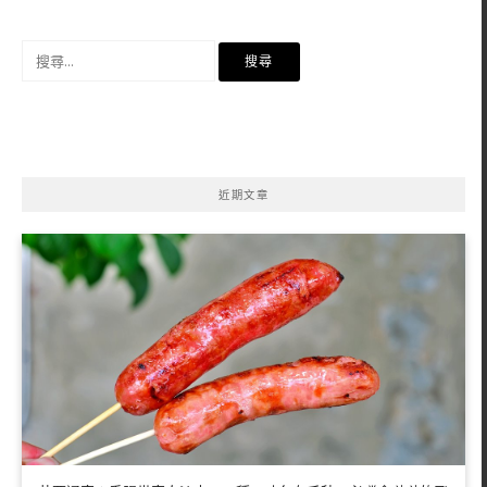
搜
尋
關
鍵
字:
近期文章