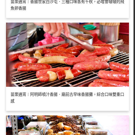
苗栗通宵︱香腸世家白沙屯．三種口味各有千秋，必嚐會啵啵的飛
魚卵香腸
苗栗通宵︱阿明師噴汁香腸．廟前古早味香腸攤，綜合口味雙重口
感