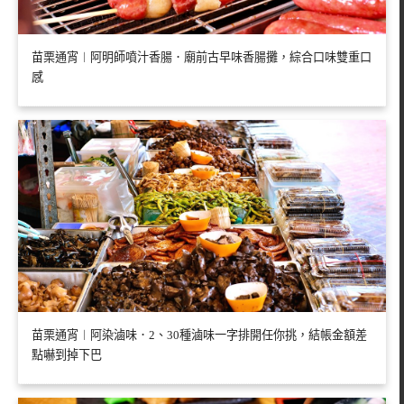
苗栗通宵︱阿明師噴汁香腸．廟前古早味香腸攤，綜合口味雙重口
感
苗栗通宵︱阿染滷味．2、30種滷味一字排開任你挑，結帳金額差
點嚇到掉下巴