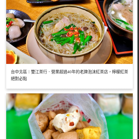
台中北區︱雙江茶行．營業超過40年的老牌泡沫紅茶店，檸檬紅茶
絕對必點