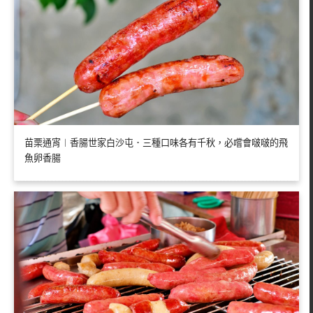
苗栗通宵︱香腸世家白沙屯．三種口味各有千秋，必嚐會啵啵的飛
魚卵香腸