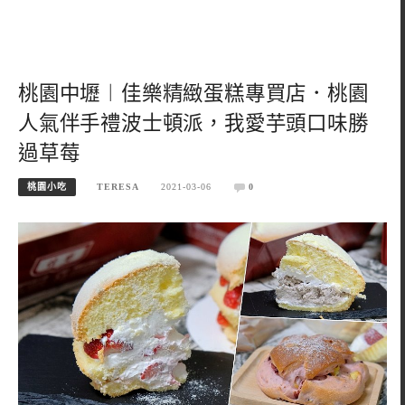
桃園中壢︱佳樂精緻蛋糕專買店．桃園
人氣伴手禮波士頓派，我愛芋頭口味勝
過草莓
桃園小吃
TERESA
2021-03-06
0