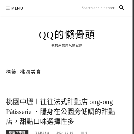
Skip
MENU
to
content
QQ的懶骨頭
我的美食與玩樂記錄
標籤:
桃園美食
桃園中壢︱往往法式甜點店 ong-ong
Pâtisserie ．隱身在公園旁低調的甜點
店，甜點口味選擇性多
桃園下午茶
TERESA
2024-12-16
0