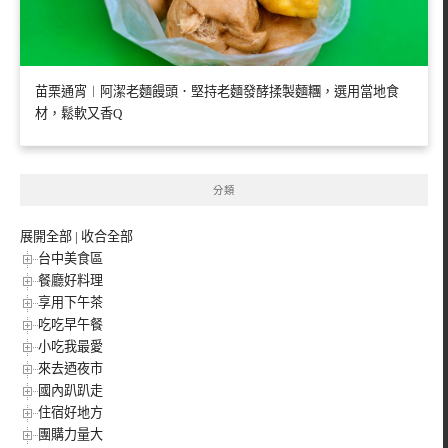
苗栗通宵︱阿潔老麵饅頭．堅持老麵發酵揉製麵糰，選用當地食
材，鬆軟又香Q
分類
展開全部
|
收合全部
台中美食區
餐廳好料理
享用下午茶
吃吃早午餐
小吃我最愛
來去迺夜市
國內趴趴走
住宿好地方
團購力量大