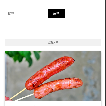
搜
尋
關
鍵
字:
近期文章