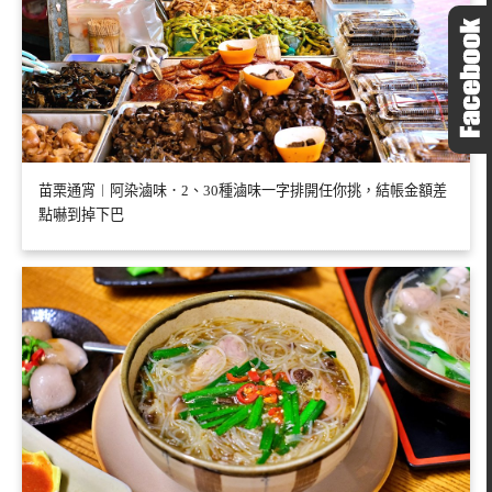
苗栗通宵︱阿染滷味．2、30種滷味一字排開任你挑，結帳金額差
點嚇到掉下巴