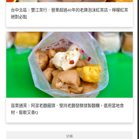
台中北區︱雙江茶行．營業超過40年的老牌泡沫紅茶店，檸檬紅茶
絕對必點
苗栗通宵︱阿潔老麵饅頭．堅持老麵發酵揉製麵糰，選用當地食
材，鬆軟又香Q
分類