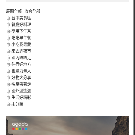
展開全部
|
收合全部
台中美食區
餐廳好料理
享用下午茶
吃吃早午餐
小吃我最愛
來去迺夜市
國內趴趴走
住宿好地方
團購力量大
好物大分享
名產帶著走
國外逍遙遊
生活好精彩
未分類