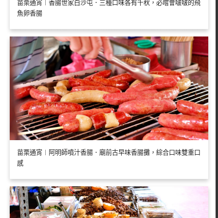
苗栗通宵︱香腸世家白沙屯．三種口味各有千秋，必嚐會啵啵的飛
魚卵香腸
苗栗通宵︱阿明師噴汁香腸．廟前古早味香腸攤，綜合口味雙重口
感