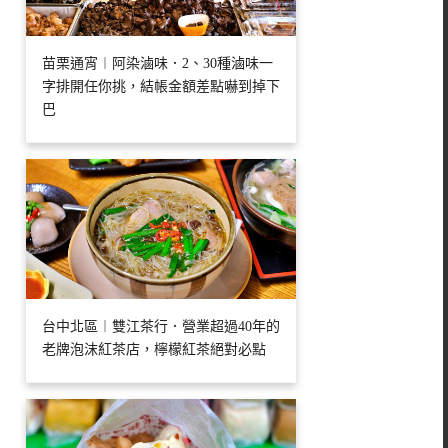
苗栗通宵︱阿染滷味．2、30種滷味一
字排開任你挑，結帳金額差點嚇到掉下
巴
台中北區︱雙江茶行．營業超過40年的
老牌泡沫紅茶店，檸檬紅茶絕對必點