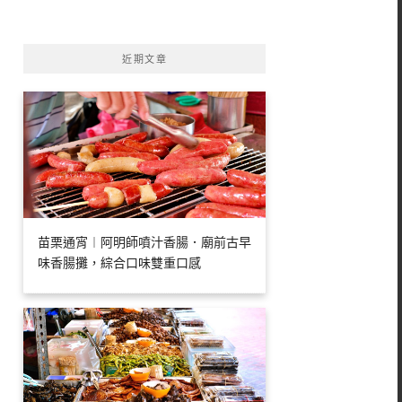
字:
近期文章
苗栗通宵︱阿明師噴汁香腸．廟前古早
味香腸攤，綜合口味雙重口感