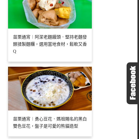
苗栗通宵︱阿潔老麵饅頭．堅持老麵發
酵揉製麵糰，選用當地食材，鬆軟又香
Q
苗栗通宵︱勇心豆花．媽祖賜名的黑白
雙色豆花，盤子是可愛的熊貓造型