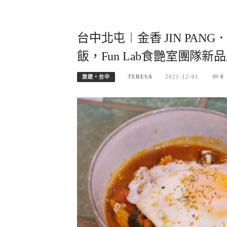
台中北屯︱金香 JIN PA
飯，Fun Lab食艷室團隊新
TERESA
2021-12-01
0
旅遊。台中