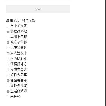
分類
展開全部
|
收合全部
台中美食區
餐廳好料理
享用下午茶
吃吃早午餐
小吃我最愛
來去迺夜市
國內趴趴走
住宿好地方
團購力量大
好物大分享
名產帶著走
國外逍遙遊
生活好精彩
未分類