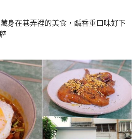
NG．藏身在巷弄裡的美食，鹹香重口味好下
品牌