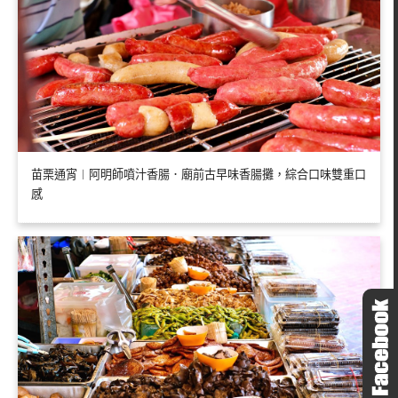
苗栗通宵︱阿明師噴汁香腸．廟前古早味香腸攤，綜合口味雙重口
感