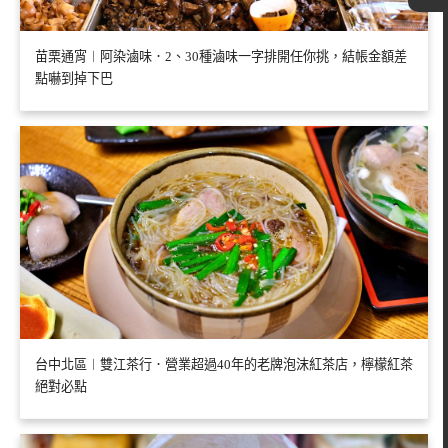
苗栗通宵︱阿染滷味．2、30種滷味一字排開任你挑，結帳金額差
點嚇到掉下巴
台中北區︱雙江茶行．營業超過40年的老牌泡沫紅茶店，檸檬紅茶
絕對必點