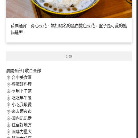
苗栗通宵︱勇心豆花．媽祖賜名的黑白雙色豆花，盤子是可愛的熊
貓造型
分類
展開全部
|
收合全部
台中美食區
餐廳好料理
享用下午茶
吃吃早午餐
小吃我最愛
來去迺夜市
國內趴趴走
住宿好地方
團購力量大