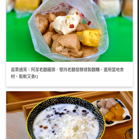
苗栗通宵︱阿潔老麵饅頭．堅持老麵發酵揉製麵糰，選用當地食
材，鬆軟又香Q