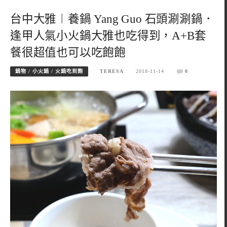
台中大雅︱養鍋 Yang Guo 石頭涮涮鍋．
逢甲人氣小火鍋大雅也吃得到，A+B套
餐很超值也可以吃飽飽
鍋物 / 小火鍋 / 火鍋吃到飽
TERESA
2018-11-14
0