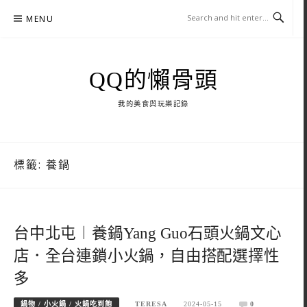
Skip
MENU
to
content
QQ的懶骨頭
我的美食與玩樂記錄
標籤:
養鍋
台中北屯︱養鍋Yang Guo石頭火鍋文心
店．全台連鎖小火鍋，自由搭配選擇性
多
鍋物 / 小火鍋 / 火鍋吃到飽
TERESA
2024-05-15
0