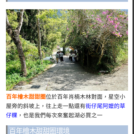
百年檜木甜甜圈
位於百年肖楠木林對面，星空小
屋旁的斜坡上，往上走一點還有
街仔尾阿嬤的草
仔粿
，也是我們每次來奮起湖必買之一
百年檜木甜甜圈環境