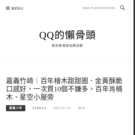
Skip
MENU
to
content
QQ的懶骨頭
我的美食與玩樂記錄
嘉義竹崎︱百年檜木甜甜圈．金黃酥脆
口感好，一次買10個不嫌多，百年肖楠
木、星空小屋旁
嘉義小吃
TERESA
2025-07-26
0