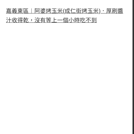
嘉義東區︱阿婆烤玉米(成仁街烤玉米)．厚刷醬
汁收得乾，沒有等上一個小時吃不到