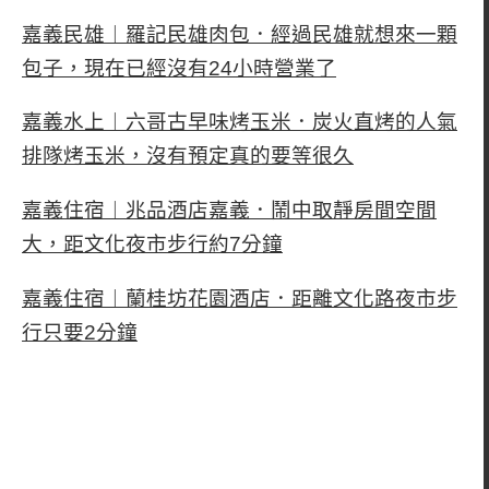
嘉義民雄︱羅記民雄肉包．經過民雄就想來一顆
包子，現在已經沒有24小時營業了
嘉義水上︱六哥古早味烤玉米．炭火直烤的人氣
排隊烤玉米，沒有預定真的要等很久
嘉義住宿︱兆品酒店嘉義．鬧中取靜房間空間
大，距文化夜市步行約7分鐘
嘉義住宿︱蘭桂坊花園酒店．距離文化路夜市步
行只要2分鐘