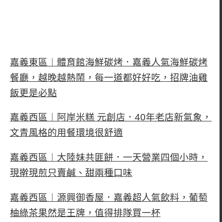
嘉義東區︱體育館海鮮碳烤．嘉義人氣海鮮碳烤
餐廳，越晚越熱鬧，每一道都好好吃，招牌油雞
飯更是必點
嘉義西區︱阿岸米糕 元創店．40年老店新氣象，
文青風格的用餐環境很舒適
嘉義西區︱大陸妹共匪餅．一天營業四個小時，
現擀現煎只賣鹹、甜兩種口味
嘉義西區︱源興御香屋．嘉義超人氣飲料，葡萄
柚綠茶果然是王牌，值得排隊買一杯