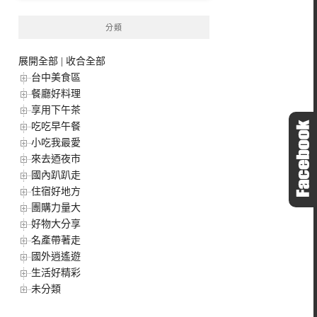
分類
展開全部
|
收合全部
台中美食區
餐廳好料理
享用下午茶
吃吃早午餐
小吃我最愛
來去迺夜市
國內趴趴走
住宿好地方
團購力量大
好物大分享
名產帶著走
國外逍遙遊
生活好精彩
未分類