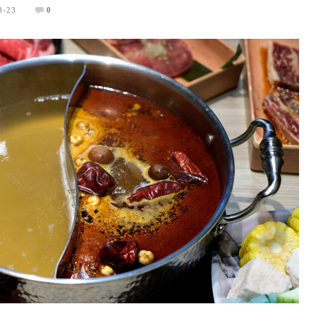
8-23
0