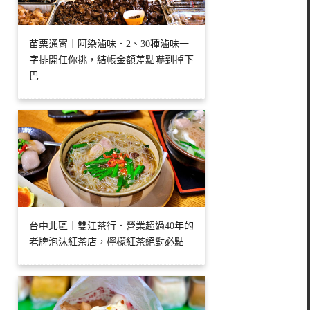
苗栗通宵︱阿染滷味．2、30種滷味一
字排開任你挑，結帳金額差點嚇到掉下
巴
台中北區︱雙江茶行．營業超過40年的
老牌泡沫紅茶店，檸檬紅茶絕對必點