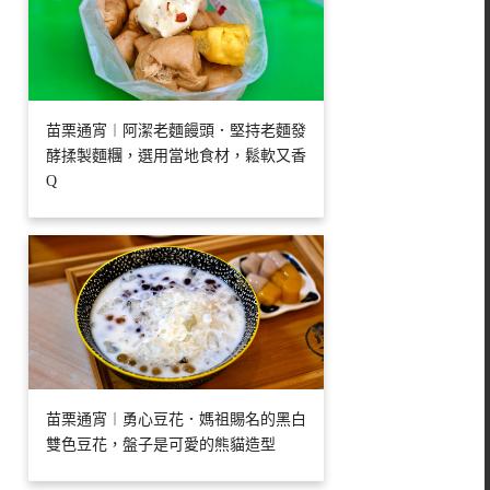
苗栗通宵︱阿潔老麵饅頭．堅持老麵發
酵揉製麵糰，選用當地食材，鬆軟又香
Q
苗栗通宵︱勇心豆花．媽祖賜名的黑白
雙色豆花，盤子是可愛的熊貓造型