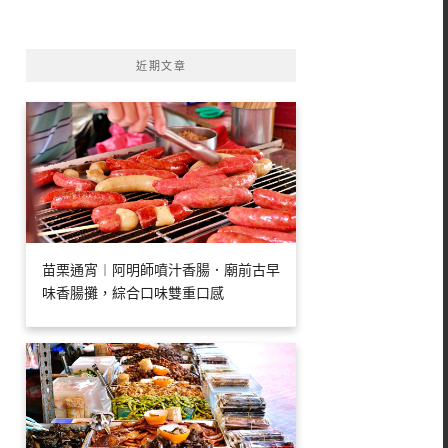
字:
近期文章
苗栗通宵︱阿明師噴汁香腸．廟前古早
味香腸攤，綜合口味雙重口感