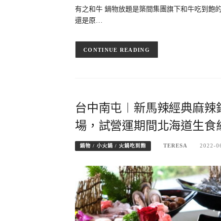
有之和牛 鍋物放題是築間集團旗下和牛吃到飽
還是原…
CONTINUE READING
台中南屯︱新馬辣經典麻辣鍋
場，試營運期間北海道生食
TERESA
2022-0
鍋物 / 小火鍋 / 火鍋吃到飽