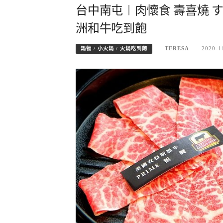
台中南屯︱肉懷食 壽喜燒 す
洲和牛吃到飽
TERESA
2020-1
鍋物 / 小火鍋 / 火鍋吃到飽