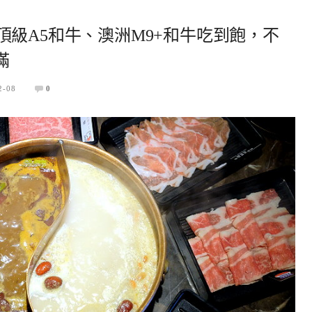
日本頂級A5和牛、澳洲M9+和牛吃到飽，不
滿
2-08
0