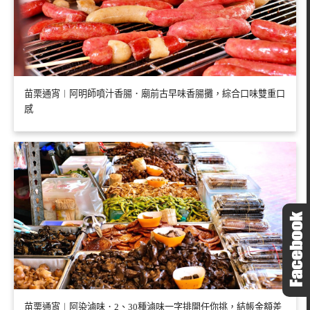
苗栗通宵︱阿明師噴汁香腸．廟前古早味香腸攤，綜合口味雙重口
感
苗栗通宵︱阿染滷味．2、30種滷味一字排開任你挑，結帳金額差