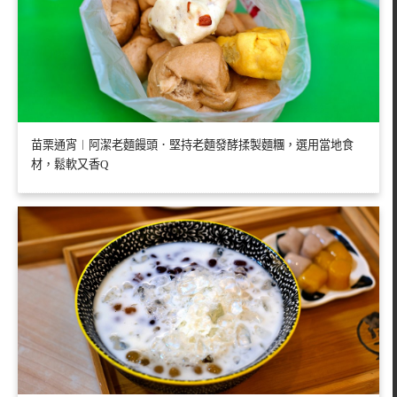
苗栗通宵︱阿潔老麵饅頭．堅持老麵發酵揉製麵糰，選用當地食
材，鬆軟又香Q