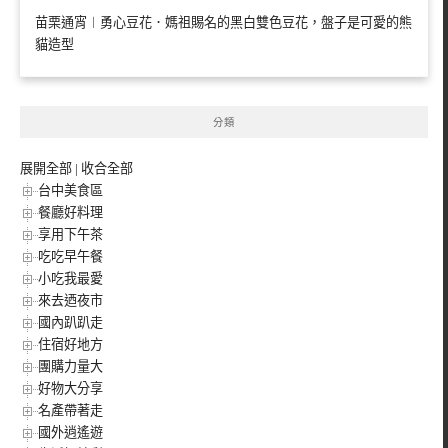
苗栗通宵︱勇心豆花．媽祖賜名的黑白雙色豆花，盤子是可愛的熊
貓造型
分類
展開全部
|
收合全部
台中美食區
餐廳好料理
享用下午茶
吃吃早午餐
小吃我最愛
來去迺夜市
國內趴趴走
住宿好地方
團購力量大
好物大分享
名產帶著走
國外逍遙遊