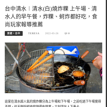
台中清水︱清水(白)燒炸粿 上午場．清
水人的早午餐，炸粿、蚵炸都好吃，食
尚玩家報導推薦
旅遊。台中
TERESA
2022-05-26
0
這家在清水超人氣的燒炸粿分為上午場和下午場，之前吃過下午場覺得
不錯，這天剛好經過發現還有營業，立刻請友人下車卡…