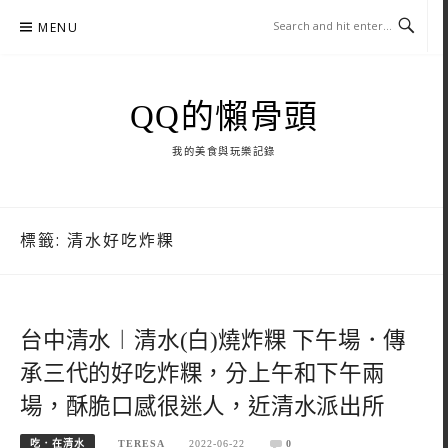
Skip
MENU
to
content
QQ的懶骨頭
我的美食與玩樂記錄
標籤:
清水好吃炸粿
台中清水︱清水(白)燒炸粿 下午場．傳
承三代的好吃炸粿，分上午和下午兩
場，酥脆口感很迷人，近清水派出所
吃．在清水
TERESA
2022-06-22
0