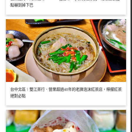
點嚇到掉下巴
台中北區︱雙江茶行．營業超過40年的老牌泡沫紅茶店，檸檬紅茶
絕對必點