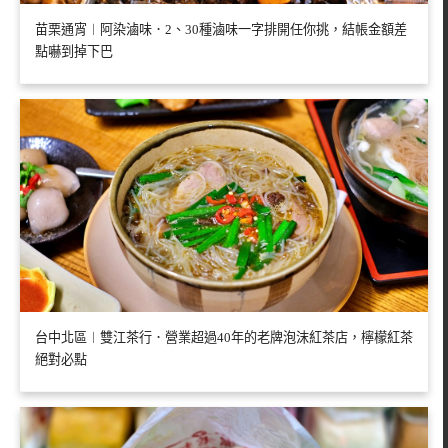
苗栗通宵︱阿染滷味．2、30種滷味一字排開任你挑，結帳金額差
點嚇到掉下巴
台中北區︱雙江茶行．營業超過40年的老牌泡沫紅茶店，檸檬紅茶
絕對必點