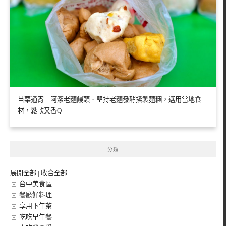
苗栗通宵︱阿潔老麵饅頭．堅持老麵發酵揉製麵糰，選用當地食
材，鬆軟又香Q
分類
展開全部
|
收合全部
台中美食區
餐廳好料理
享用下午茶
吃吃早午餐