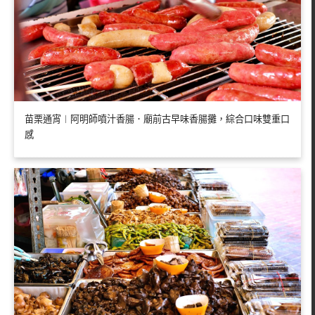
苗栗通宵︱阿明師噴汁香腸．廟前古早味香腸攤，綜合口味雙重口
感