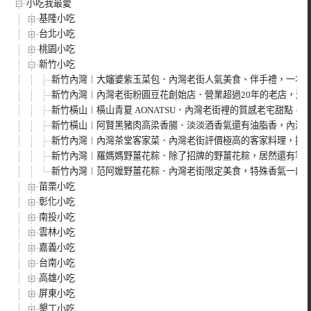
小吃我最愛
基隆小吃
台北小吃
桃園小吃
新竹小吃
新竹內灣︱大嬸婆紫玉菜包．內灣老街人氣美食、伴手禮，一次買
新竹內灣︱內灣老街粉圓豆花創始店．營業超過20年的老店，滿
新竹橫山︱橫山青夏 AONATSU．內灣老街裡的質感老宅甜點
新竹橫山︱阿賢黑豬肉高梁香腸．淡淡酒香氣還有油脂香，內灣
新竹內灣︱內灣茶堂客家菜．內灣老街評價極高的客家料理，招
新竹內灣︱羅媽媽野薑花粽．除了招牌的野薑花粽，居然還有客
新竹內灣︱范阿嬤野薑花粽．內灣老街限定美食，特殊香氣一口
苗栗小吃
彰化小吃
南投小吃
雲林小吃
嘉義小吃
台南小吃
高雄小吃
屏東小吃
墾丁小吃