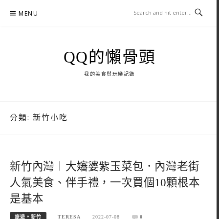
Skip
MENU
to
content
QQ的懶骨頭
我的美食與玩樂記錄
分類:
新竹小吃
新竹內灣︱大嬸婆紫玉菜包．內灣老街
人氣美食、伴手禮，一次買個10顆根本
是基本
旅遊。新竹
TERESA
2022-07-08
0