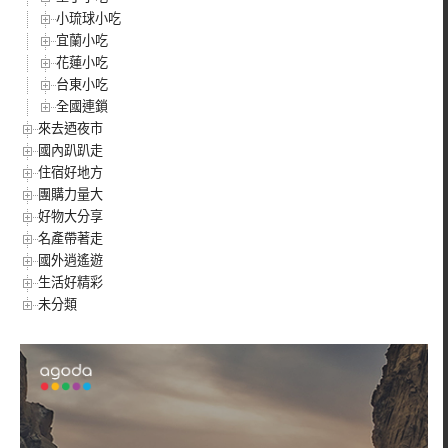
小琉球小吃
宜蘭小吃
花蓮小吃
台東小吃
全國連鎖
來去迺夜市
國內趴趴走
住宿好地方
團購力量大
好物大分享
名產帶著走
國外逍遙遊
生活好精彩
未分類