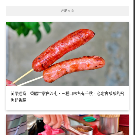
近期文章
苗栗通宵︱香腸世家白沙屯．三種口味各有千秋，必嚐會啵啵的飛
魚卵香腸