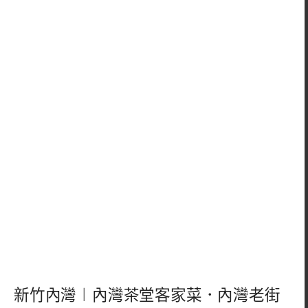
新竹內灣︱內灣茶堂客家菜．內灣老街