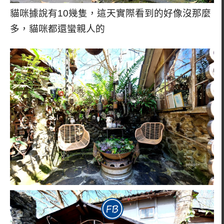
貓咪據說有10幾隻，這天實際看到的好像沒那麼
多，貓咪都還蠻親人的