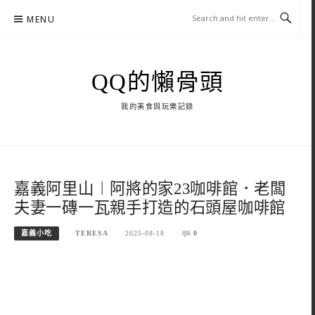
Skip
MENU
to
content
QQ的懶骨頭
我的美食與玩樂記錄
嘉義阿里山︱阿將的家23咖啡館．老闆
夫妻一磚一瓦親手打造的石頭屋咖啡館
嘉義小吃
TERESA
2025-08-18
0